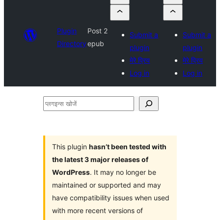
Plugin
Post 2
Submit a
Submit a
Directory
epub
plugin
plugin
मेरे प्रिय
मेरे प्रिय
Log in
Log in
प्लगइन्स
खोजें
This plugin
hasn’t been tested with
the latest 3 major releases of
WordPress
. It may no longer be
maintained or supported and may
have compatibility issues when used
with more recent versions of