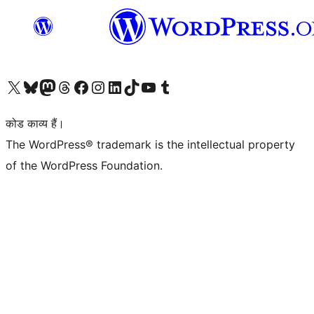
Visit our X (formerly Twitter) account
हमारे बलुस्की खाते पर जाएँ
Visit our Mastodon account
हमारे थ्रेड्स अकाउंट पर जाएं
हमारे फेसबुक पेज पर जाएँ
हमारे इंस्टाग्राम अकाउंट पर जाएं
हमारे लिंक्डइन खाते पर जाएँ
हमारे टिकटॉक खाते पर जाएँ
हमारे यूट्यूब चैनल पर जाएं
हमारे Tumblr खाते पर जाएँ
कोड काव्य हैं।
The WordPress® trademark is the intellectual property
of the WordPress Foundation.