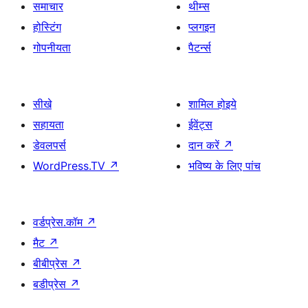
समाचार
थीम्स
होस्टिंग
प्लगइन
गोपनीयता
पैटर्न्स
सीखे
शामिल होइये
सहायता
ईवेंट्स
डेवलपर्स
दान करें
↗
WordPress.TV
↗
भविष्य के लिए पांच
वर्डप्रेस.कॉम
↗
मैट
↗
बीबीप्रेस
↗
बडीप्रेस
↗