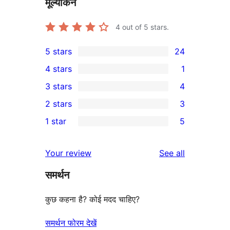
मूल्यांकन
4
out of 5 stars.
5 stars
24
24
4 stars
1
5-
1
3 stars
4
star
4-
4
2 stars
3
reviews
star
3-
3
1 star
5
review
star
2-
5
reviews
star
1-
reviews
Your review
See all
reviews
star
समर्थन
reviews
कुछ कहना है? कोई मदद चाहिए?
समर्थन फोरम देखें