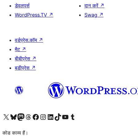
डेवलपर्स
दान करें
↗
WordPress.TV
↗
Swag
↗
वर्डप्रेस.कॉम
↗
मैट
↗
बीबीप्रेस
↗
बडीप्रेस
↗
Visit our X (formerly Twitter) account
हमारे बलुस्की खाते पर जाएँ
Visit our Mastodon account
हमारे थ्रेड्स अकाउंट पर जाएं
हमारे फेसबुक पेज पर जाएँ
हमारे इंस्टाग्राम अकाउंट पर जाएं
हमारे लिंक्डइन खाते पर जाएँ
हमारे टिकटॉक खाते पर जाएँ
हमारे यूट्यूब चैनल पर जाएं
हमारे Tumblr खाते पर जाएँ
कोड काव्य हैं।