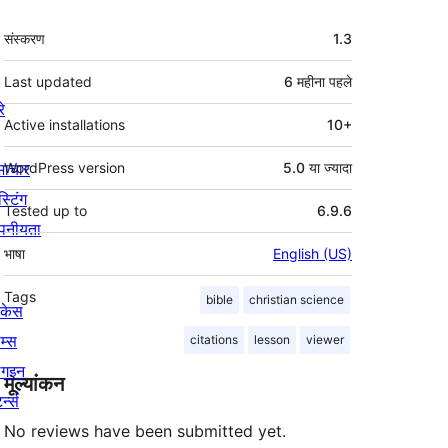
मेटा
संस्करण
1.3
Last updated
6 महीना
पहले
रे
Active installations
10+
माचार
WordPress version
5.0 या ज्यादा
स्टिंग
Tested up to
6.9.6
पनीयता
भाषा
English (US)
Tags
bible
christian science
ोकेस
म्स
citations
lesson
viewer
लगइन
मूल्यांकन
र्न्स
No reviews have been submitted yet.