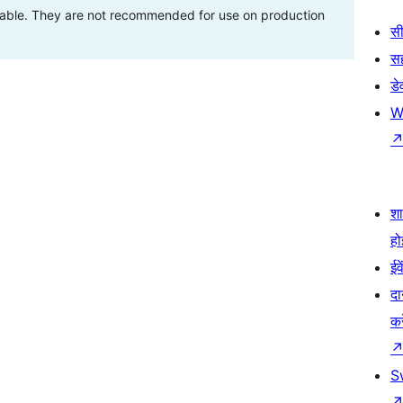
stable. They are not recommended for use on production
सी
स
डे
W
श
हो
ईव
दा
कर
S