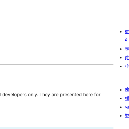
बा
में
स
हो
गो
श
d developers only. They are presented here for
थी
प्
पैट