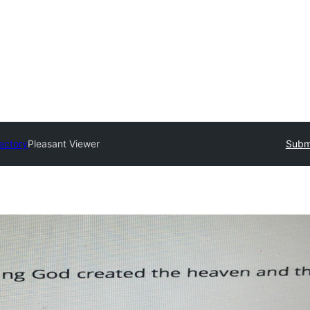
rectory
Pleasant Viewer
Submi