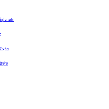
्डप्रेस.कॉम
↗
ट
↗
बीप्रेस
↗
ीप्रेस
↗