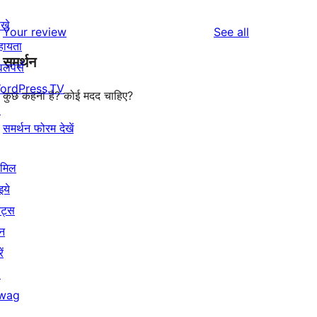
खे
reviews
Your review
See all
हायता
समर्थन
वलपर्स
ordPress.TV
कुछ कहना है? कोई मदद चाहिए?
↗
समर्थन फोरम देखें
ामिल
इये
ेंट्स
न
ें
↗
wag
↗