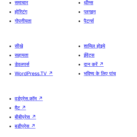
समाचार
थीम्स
होस्टिंग
प्लगइन
गोपनीयता
पैटर्न्स
सीखे
शामिल होइये
सहायता
ईवेंट्स
डेवलपर्स
दान करें
↗
WordPress.TV
↗
भविष्य के लिए पांच
वर्डप्रेस.कॉम
↗
मैट
↗
बीबीप्रेस
↗
बडीप्रेस
↗