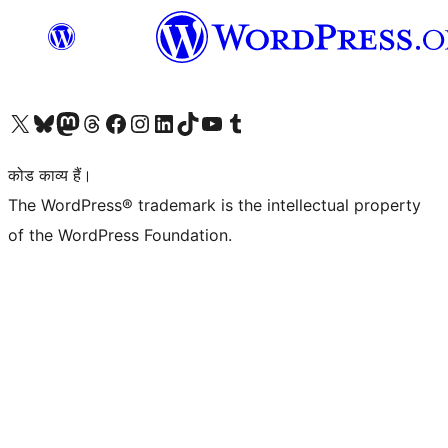
Visit our X (formerly Twitter) account
हमारे बलुस्की खाते पर जाएँ
Visit our Mastodon account
हमारे थ्रेड्स अकाउंट पर जाएं
हमारे फेसबुक पेज पर जाएँ
हमारे इंस्टाग्राम अकाउंट पर जाएं
हमारे लिंक्डइन खाते पर जाएँ
हमारे टिकटॉक खाते पर जाएँ
हमारे यूट्यूब चैनल पर जाएं
हमारे Tumblr खाते पर जाएँ
कोड काव्य हैं।
The WordPress® trademark is the intellectual property
of the WordPress Foundation.