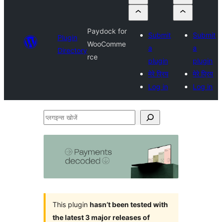
Paydock for
Submit
Submit
Plugin
WooComme
a
a
Directory
rce
plugin
plugin
मेरे प्रिय
मेरे प्रिय
Log in
Log in
प्लगइन्स
खोजें
This plugin
hasn’t been tested with
the latest 3 major releases of