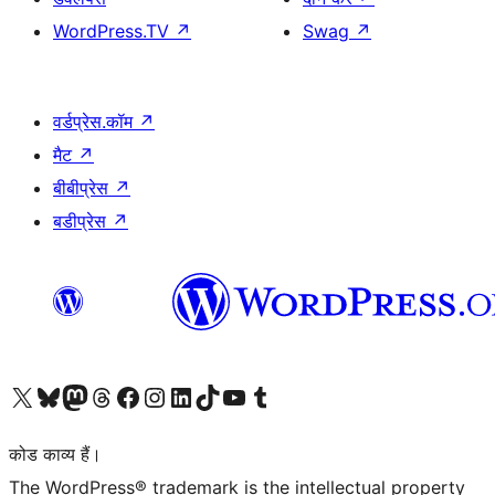
WordPress.TV
↗
Swag
↗
वर्डप्रेस.कॉम
↗
मैट
↗
बीबीप्रेस
↗
बडीप्रेस
↗
Visit our X (formerly Twitter) account
हमारे बलुस्की खाते पर जाएँ
Visit our Mastodon account
हमारे थ्रेड्स अकाउंट पर जाएं
हमारे फेसबुक पेज पर जाएँ
हमारे इंस्टाग्राम अकाउंट पर जाएं
हमारे लिंक्डइन खाते पर जाएँ
हमारे टिकटॉक खाते पर जाएँ
हमारे यूट्यूब चैनल पर जाएं
हमारे Tumblr खाते पर जाएँ
कोड काव्य हैं।
The WordPress® trademark is the intellectual property