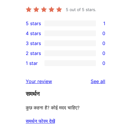
5
out of 5 stars.
5 stars
1
1
4 stars
0
5-
0
3 stars
0
star
4-
0
2 stars
0
review
star
3-
0
1 star
0
reviews
star
2-
0
reviews
star
1-
reviews
Your review
See all
reviews
star
समर्थन
reviews
कुछ कहना है? कोई मदद चाहिए?
समर्थन फोरम देखें