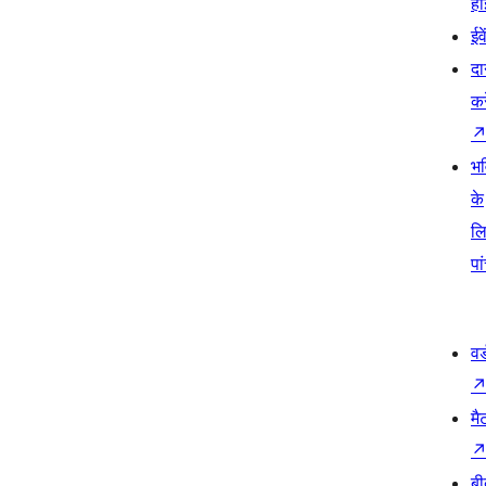
हो
ईव
दा
कर
भव
के
ल
पा
वर
मै
बी