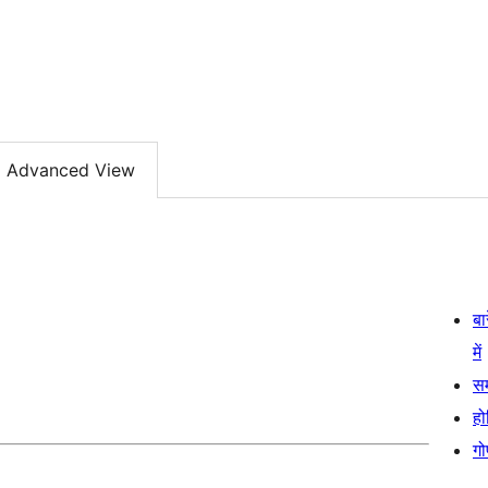
Advanced View
बा
में
स
हो
गो