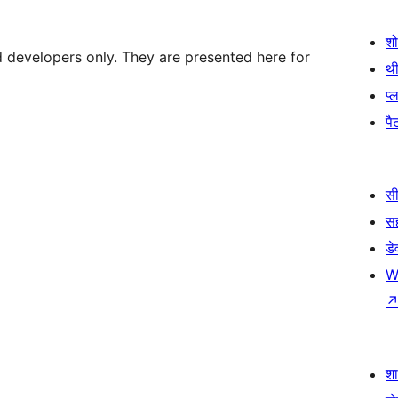
श
d developers only. They are presented here for
थी
प्
पैट
सी
स
डे
W
श