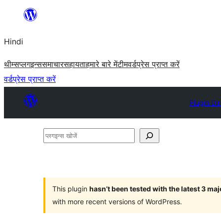
सामग्री
पर
Hindi
जाएं
थीम्स
प्लगइन्स
समाचार
सहायता
हमारे बारे में
टीम
वर्डप्रेस प्राप्त करें
वर्डप्रेस प्राप्त करें
Plugin Di
प्लगइन्स
खोजें
This plugin
hasn’t been tested with the latest 3 ma
with more recent versions of WordPress.