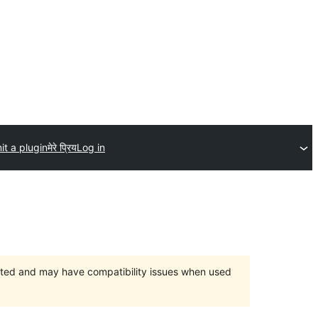
t a plugin
मेरे प्रिय
Log in
orted and may have compatibility issues when used