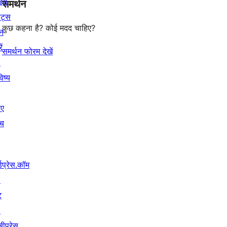
इये
समर्थन
review
ेंट्स
कुछ कहना है? कोई मदद चाहिए?
न
ें
समर्थन फोरम देखें
↗
िष्य
िए
ंच
्डप्रेस.कॉम
↗
ट
↗
बीप्रेस