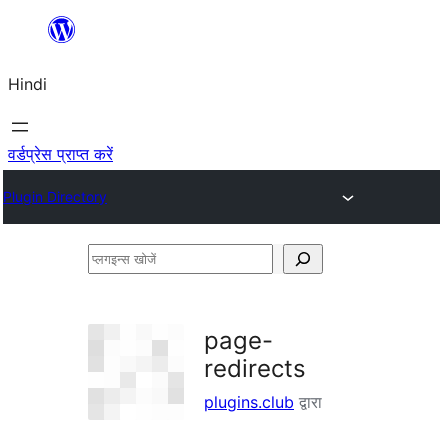
सामग्री
पर
Hindi
जाएं
वर्डप्रेस प्राप्त करें
Plugin Directory
प्लगइन्स
खोजें
page-
redirects
plugins.club
द्वारा