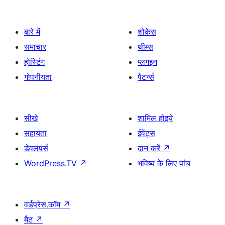
बारे में
शोकेस
समाचार
थीम्स
होस्टिंग
प्लगइन
गोपनीयता
पैटर्न्स
सीखे
शामिल होइये
सहायता
ईवेंट्स
डेवलपर्स
दान करें
↗
WordPress.TV
↗
भविष्य के लिए पांच
वर्डप्रेस.कॉम
↗
मैट
↗