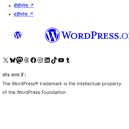
बीबीप्रेस
↗
बडीप्रेस
↗
Visit our X (formerly Twitter) account
हमारे बलुस्की खाते पर जाएँ
Visit our Mastodon account
हमारे थ्रेड्स अकाउंट पर जाएं
हमारे फेसबुक पेज पर जाएँ
हमारे इंस्टाग्राम अकाउंट पर जाएं
हमारे लिंक्डइन खाते पर जाएँ
हमारे टिकटॉक खाते पर जाएँ
हमारे यूट्यूब चैनल पर जाएं
हमारे Tumblr खाते पर जाएँ
कोड काव्य हैं।
The WordPress® trademark is the intellectual property
of the WordPress Foundation.