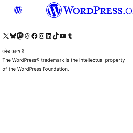
Visit our X (formerly Twitter) account
हमारे बलुस्की खाते पर जाएँ
Visit our Mastodon account
हमारे थ्रेड्स अकाउंट पर जाएं
हमारे फेसबुक पेज पर जाएँ
हमारे इंस्टाग्राम अकाउंट पर जाएं
हमारे लिंक्डइन खाते पर जाएँ
हमारे टिकटॉक खाते पर जाएँ
हमारे यूट्यूब चैनल पर जाएं
हमारे Tumblr खाते पर जाएँ
कोड काव्य हैं।
The WordPress® trademark is the intellectual property
of the WordPress Foundation.