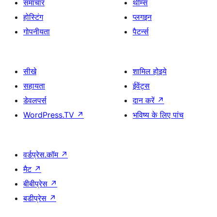
समाचार
थीम्स
होस्टिंग
प्लगइन
गोपनीयता
पैटर्न्स
सीखे
शामिल होइये
सहायता
ईवेंट्स
डेवलपर्स
दान करें
↗
WordPress.TV
↗
भविष्य के लिए पांच
वर्डप्रेस.कॉम
↗
मैट
↗
बीबीप्रेस
↗
बडीप्रेस
↗