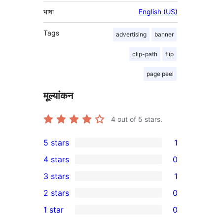
भाषा
English (US)
Tags
advertising
banner
clip-path
flip
page peel
मूल्यांकन
4
out of 5 stars.
5 stars
1
1
4 stars
0
5-
0
3 stars
1
star
4-
1
2 stars
0
review
star
3-
0
1 star
0
reviews
star
2-
0