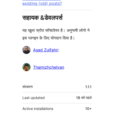
existing (old) posts?
सहायक &डेवलपर्स
यह खुला स्रोत सॉफ्टवेयर है। अनुगामी लोगो ने
इस प्लगइन के लिए योगदान दिया है।
योगदानकर्ता
Asad Zulfahri
Thamizhchelvan
मेटा
संस्करण
1.1.1
Last updated
18 वर्ष
पहले
Active installations
10+