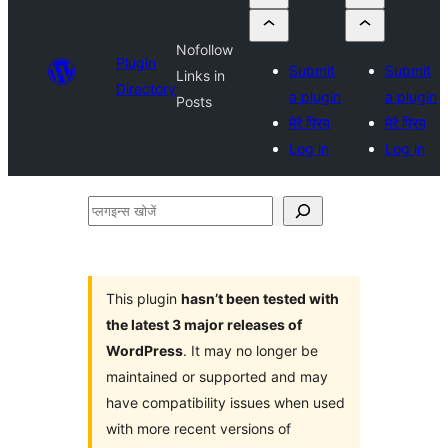
Nofollow
Plugin
Submit
Submit
Links in
Directory
a plugin
a plugin
Posts
मेरे प्रिय
मेरे प्रिय
Log in
Log in
प्लगइन्स
खोजें
This plugin
hasn’t been tested with
the latest 3 major releases of
WordPress
. It may no longer be
maintained or supported and may
have compatibility issues when used
with more recent versions of