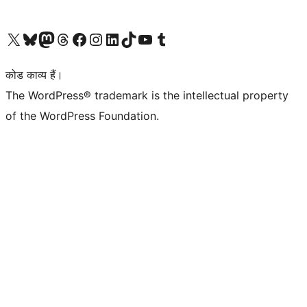
Visit our X (formerly Twitter) account
हमारे बलुस्की खाते पर जाएँ
Visit our Mastodon account
हमारे थ्रेड्स अकाउंट पर जाएं
हमारे फेसबुक पेज पर जाएँ
हमारे इंस्टाग्राम अकाउंट पर जाएं
हमारे लिंक्डइन खाते पर जाएँ
हमारे टिकटॉक खाते पर जाएँ
हमारे यूट्यूब चैनल पर जाएं
हमारे Tumblr खाते पर जाएँ
कोड काव्य हैं।
The WordPress® trademark is the intellectual property
of the WordPress Foundation.