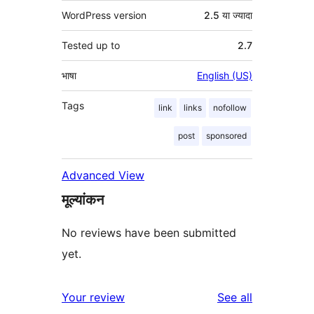
WordPress version
2.5 या ज्यादा
Tested up to
2.7
भाषा
English (US)
Tags
link
links
nofollow
post
sponsored
Advanced View
मूल्यांकन
No reviews have been submitted
yet.
reviews
Your review
See all