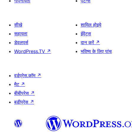
गोपनीयता
पैटर्न्स
सीखे
शामिल होइये
सहायता
ईवेंट्स
डेवलपर्स
दान करें
↗
WordPress.TV
↗
भविष्य के लिए पांच
वर्डप्रेस.कॉम
↗
मैट
↗
बीबीप्रेस
↗
बडीप्रेस
↗