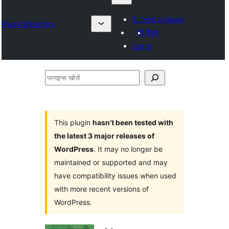
Submit a plugin
Plugin Directory
मेरे प्रिय
Log in
प्लगइन्स
खोजें
This plugin
hasn’t been tested with
the latest 3 major releases of
WordPress
. It may no longer be
maintained or supported and may
have compatibility issues when used
with more recent versions of
WordPress.