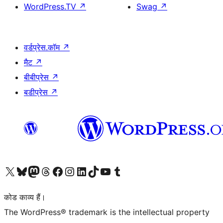
WordPress.TV
↗
Swag
↗
वर्डप्रेस.कॉम
↗
मैट
↗
बीबीप्रेस
↗
बडीप्रेस
↗
Visit our X (formerly Twitter) account
हमारे बलुस्की खाते पर जाएँ
Visit our Mastodon account
हमारे थ्रेड्स अकाउंट पर जाएं
हमारे फेसबुक पेज पर जाएँ
हमारे इंस्टाग्राम अकाउंट पर जाएं
हमारे लिंक्डइन खाते पर जाएँ
हमारे टिकटॉक खाते पर जाएँ
हमारे यूट्यूब चैनल पर जाएं
हमारे Tumblr खाते पर जाएँ
कोड काव्य हैं।
The WordPress® trademark is the intellectual property