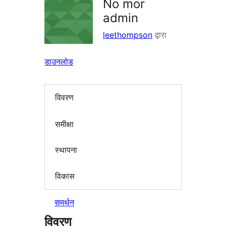
No mor
admin
leethompson
द्वारा
डाउनलोड
विवरण
समीक्षा
स्थापना
विकास
समर्थन
विवरण