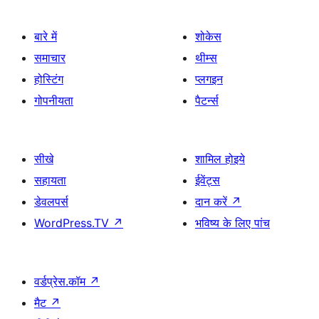
बारे में
शोकेस
समाचार
थीम्स
होस्टिंग
प्लगइन
गोपनीयता
पैटर्न्स
सीखे
शामिल होइये
सहायता
ईवेंट्स
डेवलपर्स
दान करें
↗
WordPress.TV
↗
भविष्य के लिए पांच
वर्डप्रेस.कॉम
↗
मैट
↗