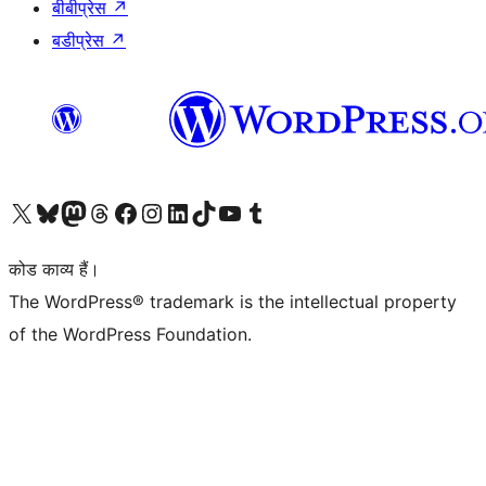
बीबीप्रेस
↗
बडीप्रेस
↗
Visit our X (formerly Twitter) account
हमारे बलुस्की खाते पर जाएँ
Visit our Mastodon account
हमारे थ्रेड्स अकाउंट पर जाएं
हमारे फेसबुक पेज पर जाएँ
हमारे इंस्टाग्राम अकाउंट पर जाएं
हमारे लिंक्डइन खाते पर जाएँ
हमारे टिकटॉक खाते पर जाएँ
हमारे यूट्यूब चैनल पर जाएं
हमारे Tumblr खाते पर जाएँ
कोड काव्य हैं।
The WordPress® trademark is the intellectual property
of the WordPress Foundation.