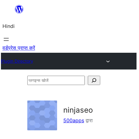
सामग्री
पर
Hindi
जाएं
वर्डप्रेस प्राप्त करें
Plugin Directory
प्लगइन्स
खोजें
ninjaseo
500apps
द्वारा