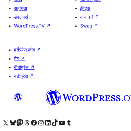
सहायता
ईवेंट्स
डेवलपर्स
दान करें
↗
WordPress.TV
↗
Swag
↗
वर्डप्रेस.कॉम
↗
मैट
↗
बीबीप्रेस
↗
बडीप्रेस
↗
Visit our X (formerly Twitter) account
हमारे बलुस्की खाते पर जाएँ
Visit our Mastodon account
हमारे थ्रेड्स अकाउंट पर जाएं
हमारे फेसबुक पेज पर जाएँ
हमारे इंस्टाग्राम अकाउंट पर जाएं
हमारे लिंक्डइन खाते पर जाएँ
हमारे टिकटॉक खाते पर जाएँ
हमारे यूट्यूब चैनल पर जाएं
हमारे Tumblr खाते पर जाएँ