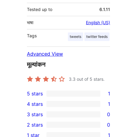
Tested up to
6.1.11
भाषा
English (US)
Tags
tweets
twitter feeds
Advanced View
मूल्यांकन
3.3
out of 5 stars.
5 stars
1
1
4 stars
1
5-
1
3 stars
0
star
4-
0
2 stars
0
review
star
3-
0
1 star
1
review
star