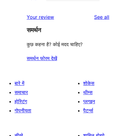
2-
1
reviews
star
1-
reviews
Your review
See all
reviews
star
समर्थन
review
कुछ कहना है? कोई मदद चाहिए?
समर्थन फोरम देखें
बारे में
शोकेस
समाचार
थीम्स
होस्टिंग
प्लगइन
गोपनीयता
पैटर्न्स
सीखे
शामिल होइये