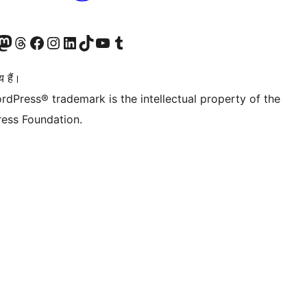
Twitter) account
ँ
sit our Mastodon account
हमारे थ्रेड्स अकाउंट पर जाएं
हमारे फेसबुक पेज पर जाएँ
हमारे इंस्टाग्राम अकाउंट पर जाएं
हमारे लिंक्डइन खाते पर जाएँ
हमारे टिकटॉक खाते पर जाएँ
हमारे यूट्यूब चैनल पर जाएं
हमारे Tumblr खाते पर जाएँ
 हैं।
rdPress® trademark is the intellectual property of the
ess Foundation.