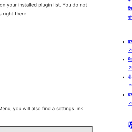
on your installed plugin list. You do not
ल
s right there.
पा
वर
मै
बी
बड
Menu, you will also find a settings link