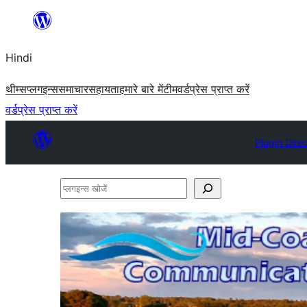
सामग्री
पर
Hindi
जाएं
थीम्स
प्लगइन्स
समाचार
सहायता
हमारे बारे में
टीम
वर्डप्रेस प्राप्त करें
वर्डप्रेस प्राप्त करें
Plugin Dire
प्लगइन्स
खोजें