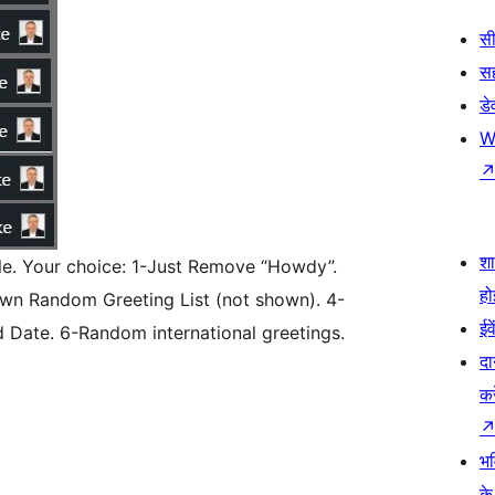
सी
स
डे
W
श
le. Your choice: 1-Just Remove “Howdy”.
हो
wn Random Greeting List (not shown). 4-
ईव
 Date. 6-Random international greetings.
दा
कर
भव
के