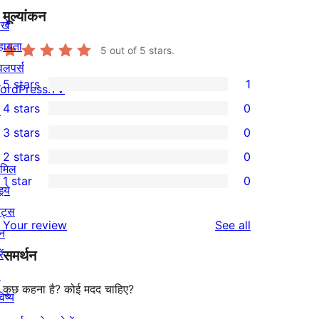
मूल्यांकन
खे
हायता
5
out of 5 stars.
वलपर्स
5 stars
1
ordPress.TV
1
4 stars
0
↗
5-
0
3 stars
0
star
4-
0
2 stars
0
review
star
3-
0
ामिल
1 star
0
reviews
star
2-
इये
0
reviews
star
ेंट्स
1-
reviews
Your review
See all
reviews
न
star
ें
समर्थन
reviews
↗
कुछ कहना है? कोई मदद चाहिए?
िष्य