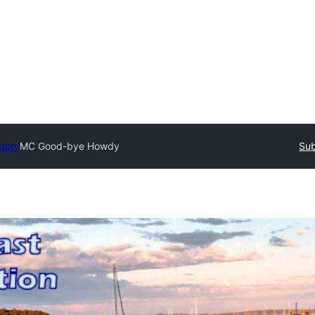
ctory
MC Good-bye Howdy
Sub