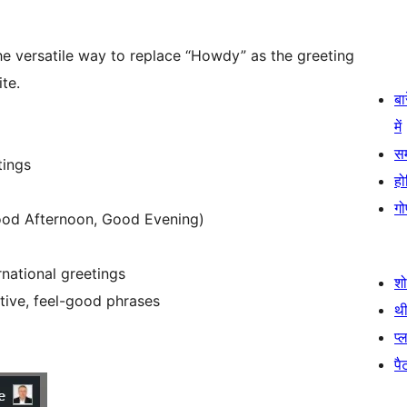
he versatile way to replace “Howdy” as the greeting
te.
बा
में
स
tings
हो
गो
ood Afternoon, Good Evening)
rnational greetings
श
itive, feel-good phrases
थी
प्
पैट