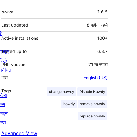
मेटा
संस्करण
2.6.5
Last updated
8 महीना
पहले
रे
Active installations
100+
माचार
Tested up to
6.8.7
स्टिंग
PHP version
7.1 या ज्यादा
पनीयता
भाषा
English (US)
Tags
change howdy
Disable Howdy
ोकेस
म्स
howdy
remove howdy
लगइन
replace howdy
र्न्स
Advanced View