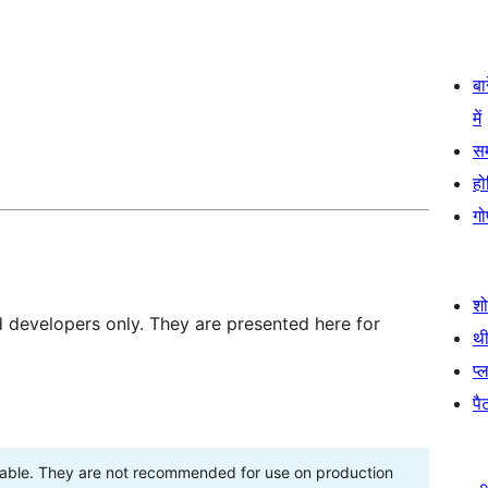
बा
में
स
हो
गो
श
d developers only. They are presented here for
थी
प्
पैट
stable. They are not recommended for use on production