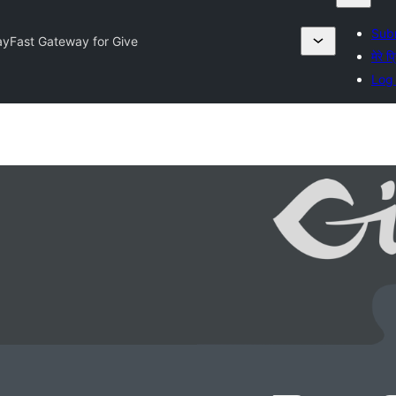
Subm
yFast Gateway for Give
मेरे प
Log 