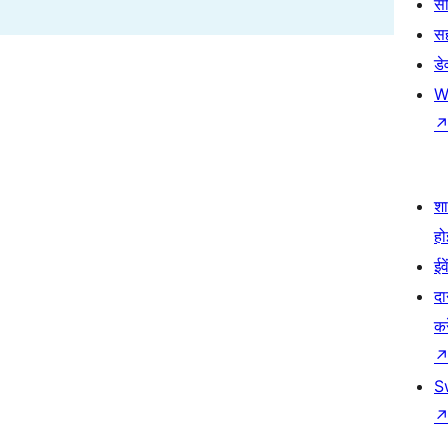
सी
स
डे
W
श
हो
ईव
दा
कर
S