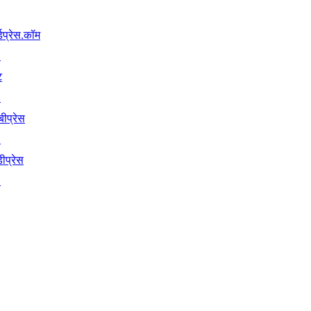
्डप्रेस.कॉम
↗
ट
↗
बीप्रेस
↗
ीप्रेस
↗