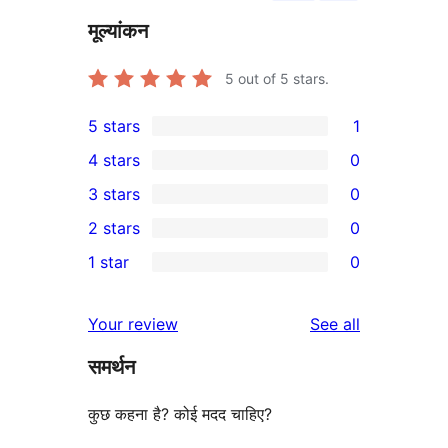
मूल्यांकन
5
out of 5 stars.
5 stars
1
1
4 stars
0
5-
0
3 stars
0
star
4-
0
2 stars
0
review
star
3-
0
1 star
0
reviews
star
2-
0
reviews
star
1-
reviews
Your review
See all
reviews
star
समर्थन
reviews
कुछ कहना है? कोई मदद चाहिए?