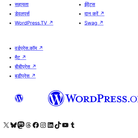
सहायता
ईवेंट्स
डेवलपर्स
दान करें
↗
WordPress.TV
↗
Swag
↗
वर्डप्रेस.कॉम
↗
मैट
↗
बीबीप्रेस
↗
बडीप्रेस
↗
Visit our X (formerly Twitter) account
हमारे बलुस्की खाते पर जाएँ
Visit our Mastodon account
हमारे थ्रेड्स अकाउंट पर जाएं
हमारे फेसबुक पेज पर जाएँ
हमारे इंस्टाग्राम अकाउंट पर जाएं
हमारे लिंक्डइन खाते पर जाएँ
हमारे टिकटॉक खाते पर जाएँ
हमारे यूट्यूब चैनल पर जाएं
हमारे Tumblr खाते पर जाएँ