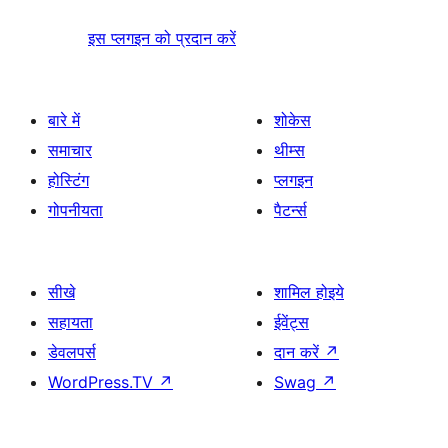
इस प्लगइन को प्रदान करें
बारे में
शोकेस
समाचार
थीम्स
होस्टिंग
प्लगइन
गोपनीयता
पैटर्न्स
सीखे
शामिल होइये
सहायता
ईवेंट्स
डेवलपर्स
दान करें
↗
WordPress.TV
↗
Swag
↗