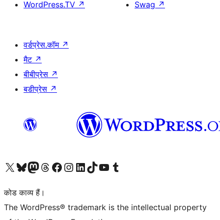
WordPress.TV
↗
Swag
↗
वर्डप्रेस.कॉम
↗
मैट
↗
बीबीप्रेस
↗
बडीप्रेस
↗
Visit our X (formerly Twitter) account
हमारे बलुस्की खाते पर जाएँ
Visit our Mastodon account
हमारे थ्रेड्स अकाउंट पर जाएं
हमारे फेसबुक पेज पर जाएँ
हमारे इंस्टाग्राम अकाउंट पर जाएं
हमारे लिंक्डइन खाते पर जाएँ
हमारे टिकटॉक खाते पर जाएँ
हमारे यूट्यूब चैनल पर जाएं
हमारे Tumblr खाते पर जाएँ
कोड काव्य हैं।
The WordPress® trademark is the intellectual property