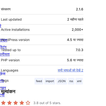
मेटा
संस्करण
2.1.6
Last updated
2 महीना
पहले
रे
Active installations
2,000+
माचार
WordPress version
4.5 या ज्यादा
स्टिंग
Tested up to
7.0.3
पनीयता
PHP version
5.6 या ज्यादा
Languages
सभी भाषाओं को देखें 2
ोकेस
म्स
Tags
feed
import
JSON
rss
xml
लगइन
मूल्यांकन
र्न्स
3.8
out of 5 stars.