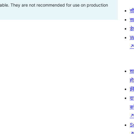
stable. They are not recommended for use on production
सी
स
डे
W
श
हो
ईव
दा
कर
S