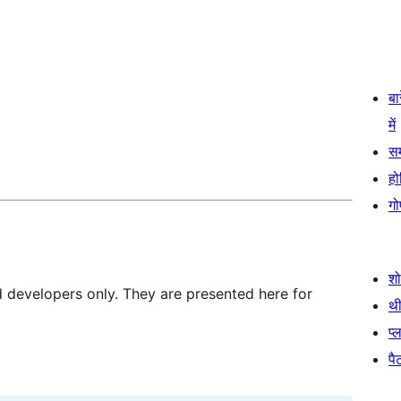
बा
में
स
हो
गो
श
d developers only. They are presented here for
थी
प्
पैट