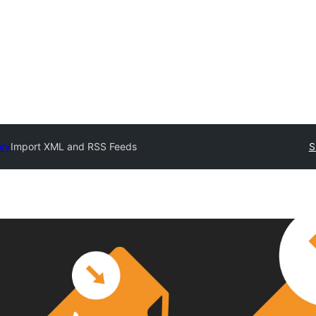
ory
Import XML and RSS Feeds
S