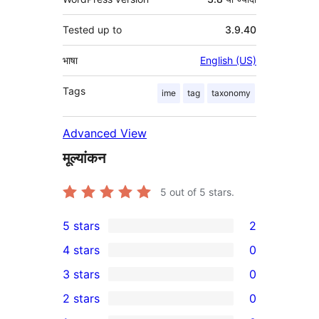
Tested up to
3.9.40
भाषा
English (US)
Tags
ime
tag
taxonomy
Advanced View
मूल्यांकन
5
out of 5 stars.
5 stars
2
2
4 stars
0
5-
0
3 stars
0
star
4-
0
2 stars
0
reviews
star
3-
0