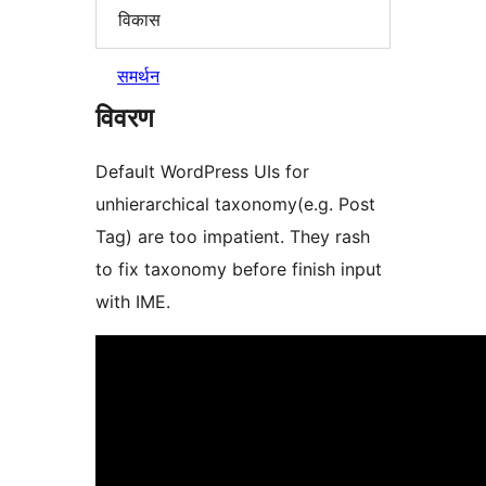
विकास
समर्थन
विवरण
Default WordPress UIs for
unhierarchical taxonomy(e.g. Post
Tag) are too impatient. They rash
to fix taxonomy before finish input
with IME.