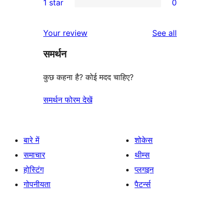
1 star
0
reviews
star
2-
0
reviews
star
1-
reviews
Your review
See all
reviews
star
समर्थन
reviews
कुछ कहना है? कोई मदद चाहिए?
समर्थन फोरम देखें
बारे में
शोकेस
समाचार
थीम्स
होस्टिंग
प्लगइन
गोपनीयता
पैटर्न्स