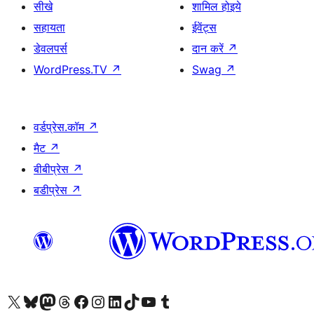
सीखे
शामिल होइये
सहायता
ईवेंट्स
डेवलपर्स
दान करें
↗
WordPress.TV
↗
Swag
↗
वर्डप्रेस.कॉम
↗
मैट
↗
बीबीप्रेस
↗
बडीप्रेस
↗
Visit our X (formerly Twitter) account
हमारे बलुस्की खाते पर जाएँ
Visit our Mastodon account
हमारे थ्रेड्स अकाउंट पर जाएं
हमारे फेसबुक पेज पर जाएँ
हमारे इंस्टाग्राम अकाउंट पर जाएं
हमारे लिंक्डइन खाते पर जाएँ
हमारे टिकटॉक खाते पर जाएँ
हमारे यूट्यूब चैनल पर जाएं
हमारे Tumblr खाते पर जाएँ