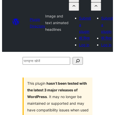
Image and
Submit
Submit
Plugin
text animated
a
a
Directory
headlines
plugin
plugin
मेरे प्रिय
मेरे प्रिय
Log in
Log in
प्लगइन्स
खोजें
This plugin
hasn’t been tested with
the latest 3 major releases of
WordPress
. It may no longer be
maintained or supported and may
have compatibility issues when used