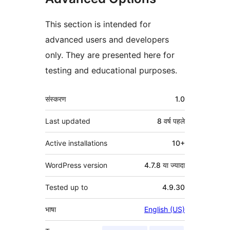
This section is intended for
advanced users and developers
only. They are presented here for
testing and educational purposes.
मेटा
संस्करण
1.0
Last updated
8 वर्ष
पहले
Active installations
10+
WordPress version
4.7.8 या ज्यादा
Tested up to
4.9.30
भाषा
English (US)