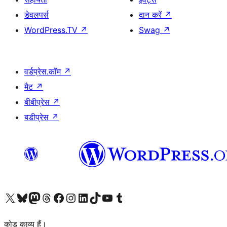
डेवलपर्स
दान करें
↗
WordPress.TV
↗
Swag
↗
वर्डप्रेस.कॉम
↗
मैट
↗
बीबीप्रेस
↗
बडीप्रेस
↗
Visit our X (formerly Twitter) account
हमारे बलुस्की खाते पर जाएँ
Visit our Mastodon account
हमारे थ्रेड्स अकाउंट पर जाएं
हमारे फेसबुक पेज पर जाएँ
हमारे इंस्टाग्राम अकाउंट पर जाएं
हमारे लिंक्डइन खाते पर जाएँ
हमारे टिकटॉक खाते पर जाएँ
हमारे यूट्यूब चैनल पर जाएं
हमारे Tumblr खाते पर जाएँ
कोड काव्य हैं।