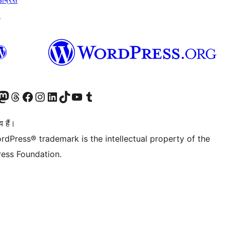
↗
Twitter) account
ँ
sit our Mastodon account
हमारे थ्रेड्स अकाउंट पर जाएं
हमारे फेसबुक पेज पर जाएँ
हमारे इंस्टाग्राम अकाउंट पर जाएं
हमारे लिंक्डइन खाते पर जाएँ
हमारे टिकटॉक खाते पर जाएँ
हमारे यूट्यूब चैनल पर जाएं
हमारे Tumblr खाते पर जाएँ
 हैं।
rdPress® trademark is the intellectual property of the
ess Foundation.