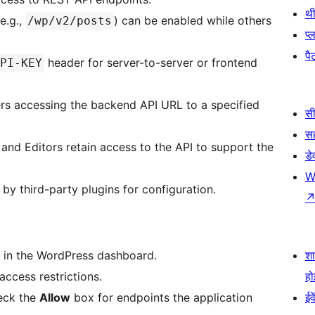
थी
e.g.,
) can be enabled while others
/wp/v2/posts
प्
पैट
header for server-to-server or frontend
PI-KEY
ers accessing the backend API URL to a specified
सी
स
and Editors retain access to the API to support the
डे
W
by third-party plugins for configuration.
in the WordPress dashboard.
श
access restrictions.
हो
heck the
Allow
box for endpoints the application
ईव