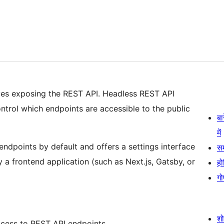
ves exposing the REST API. Headless REST API
ontrol which endpoints are accessible to the public
बा
में
endpoints by default and offers a settings interface
स
by a frontend application (such as Next.js, Gatsby, or
हो
गो
श
ccess to REST API endpoints.