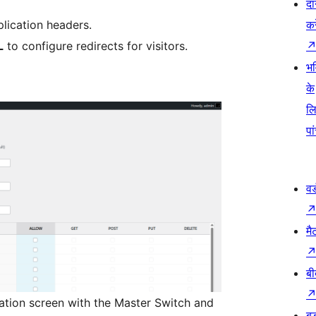
दा
plication headers.
कर
L
to configure redirects for visitors.
भव
के
ल
पा
वर
मै
बी
tion screen with the Master Switch and
बड