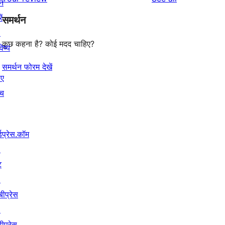
reviews
न
star
ें
समर्थन
reviews
↗
कुछ कहना है? कोई मदद चाहिए?
िष्य
समर्थन फोरम देखें
िए
ंच
्डप्रेस.कॉम
↗
ट
↗
बीप्रेस
↗
ीप्रेस