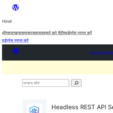
सामग्री
पर
Hindi
जाएं
थीम्स
प्लगइन्स
समाचार
सहायता
हमारे बारे में
टीम
वर्डप्रेस प्राप्त करें
वर्डप्रेस प्राप्त करें
Plugin Direct
प्लगइन्स
खोजें
Headless REST API Se