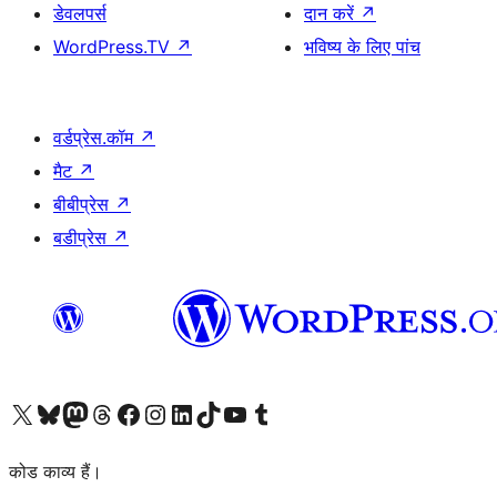
डेवलपर्स
दान करें
↗
WordPress.TV
↗
भविष्य के लिए पांच
वर्डप्रेस.कॉम
↗
मैट
↗
बीबीप्रेस
↗
बडीप्रेस
↗
Visit our X (formerly Twitter) account
हमारे बलुस्की खाते पर जाएँ
Visit our Mastodon account
हमारे थ्रेड्स अकाउंट पर जाएं
हमारे फेसबुक पेज पर जाएँ
हमारे इंस्टाग्राम अकाउंट पर जाएं
हमारे लिंक्डइन खाते पर जाएँ
हमारे टिकटॉक खाते पर जाएँ
हमारे यूट्यूब चैनल पर जाएं
हमारे Tumblr खाते पर जाएँ
कोड काव्य हैं।