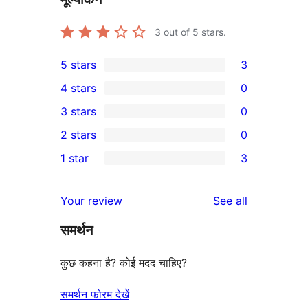
3
out of 5 stars.
5 stars
3
3
4 stars
0
5-
0
3 stars
0
star
4-
0
2 stars
0
reviews
star
3-
0
1 star
3
reviews
star
2-
3
reviews
star
1-
reviews
Your review
See all
reviews
star
समर्थन
reviews
कुछ कहना है? कोई मदद चाहिए?
समर्थन फोरम देखें