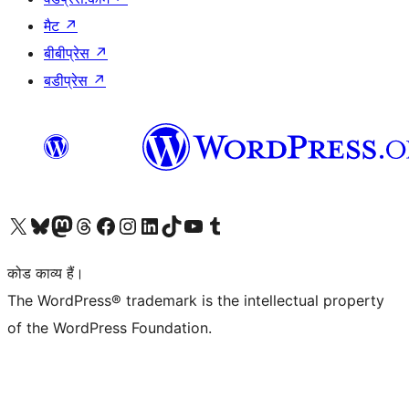
मैट
↗
बीबीप्रेस
↗
बडीप्रेस
↗
Visit our X (formerly Twitter) account
हमारे बलुस्की खाते पर जाएँ
Visit our Mastodon account
हमारे थ्रेड्स अकाउंट पर जाएं
हमारे फेसबुक पेज पर जाएँ
हमारे इंस्टाग्राम अकाउंट पर जाएं
हमारे लिंक्डइन खाते पर जाएँ
हमारे टिकटॉक खाते पर जाएँ
हमारे यूट्यूब चैनल पर जाएं
हमारे Tumblr खाते पर जाएँ
कोड काव्य हैं।
The WordPress® trademark is the intellectual property
of the WordPress Foundation.