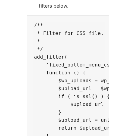
filters below.
/** ==============================
 * Filter for CSS file.

 *

 */

add_filter(

    'fixed_bottom_menu_css_url',

    function () {

        $wp_uploads = wp_upload_di
        $upload_url = $wp_uploads[
        if ( is_ssl() ) {

            $upload_url = str_repl
        }

        $upload_url = untrailingsl
        return $upload_url . '/tmp
    },
