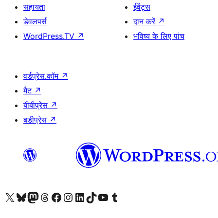
सहायता
ईवेंट्स
डेवलपर्स
दान करें
↗
WordPress.TV
↗
भविष्य के लिए पांच
वर्डप्रेस.कॉम
↗
मैट
↗
बीबीप्रेस
↗
बडीप्रेस
↗
Visit our X (formerly Twitter) account
हमारे बलुस्की खाते पर जाएँ
Visit our Mastodon account
हमारे थ्रेड्स अकाउंट पर जाएं
हमारे फेसबुक पेज पर जाएँ
हमारे इंस्टाग्राम अकाउंट पर जाएं
हमारे लिंक्डइन खाते पर जाएँ
हमारे टिकटॉक खाते पर जाएँ
हमारे यूट्यूब चैनल पर जाएं
हमारे Tumblr खाते पर जाएँ