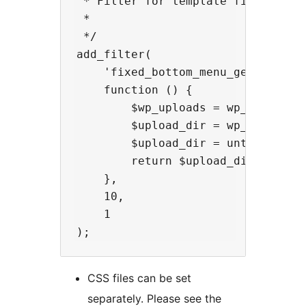
 * Filter for template file of css
 *

 */

add_filter(

    'fixed_bottom_menu_generate_te
    function () {

        $wp_uploads = wp_upload_di
        $upload_dir = wp_normalize
        $upload_dir = untrailingsl
        return $upload_dir . '/tmp
    },

    10,

    1

CSS files can be set
separately. Please see the