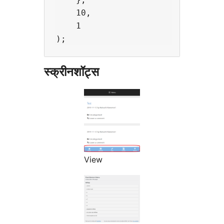
    10,

    1

स्क्रीनशॉट्स
View