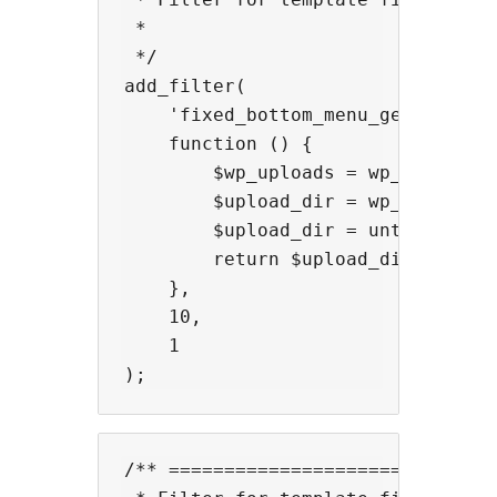
 *

 */

add_filter(

    'fixed_bottom_menu_generate_te
    function () {

        $wp_uploads = wp_upload_di
        $upload_dir = wp_normalize
        $upload_dir = untrailingsl
        return $upload_dir . '/tmp
    },

    10,

    1

/** ==============================