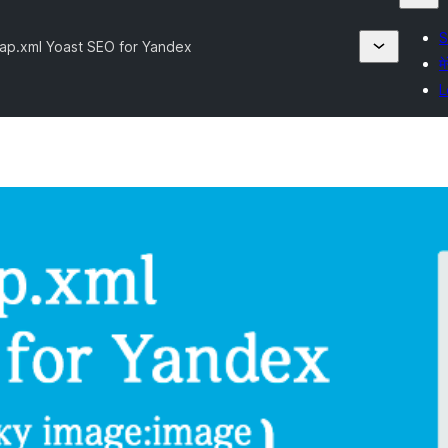
S
map.xml Yoast SEO for Yandex
मे
L