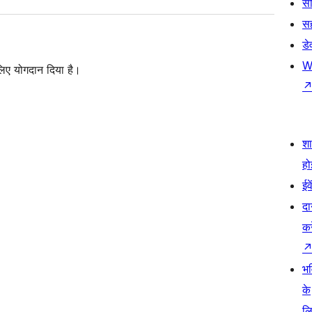
सी
स
डे
W
लिए योगदान दिया है।
श
हो
ईव
दा
कर
भव
के
ल