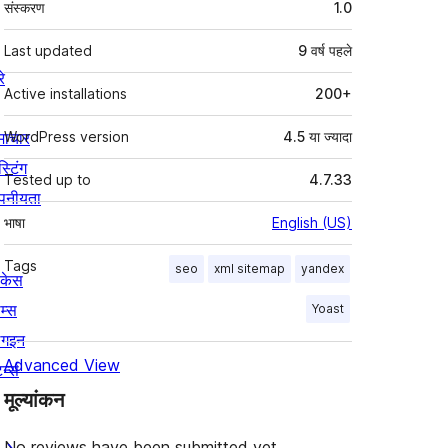
संस्करण
1.0
Last updated
9 वर्ष
पहले
रे
Active installations
200+
माचार
WordPress version
4.5 या ज्यादा
स्टिंग
Tested up to
4.7.33
पनीयता
भाषा
English (US)
Tags
seo
xml sitemap
yandex
ोकेस
म्स
Yoast
लगइन
Advanced View
र्न्स
मूल्यांकन
No reviews have been submitted yet.