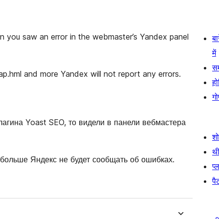
en you saw an error in the webmaster’s Yandex panel
बा
में
स
ap.hml and more Yandex will not report any errors.
हो
गो
плагина Yoast SEO, то видели в панели вебмастера
श
थी
и больше Яндекс не будет сообщать об ошибках.
प्
पैट