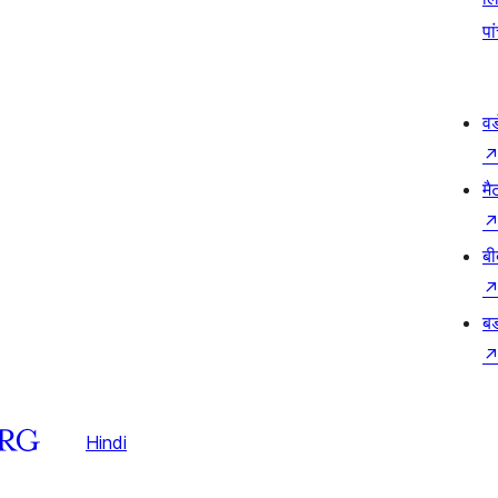
पा
वर
मै
बी
बड
Hindi