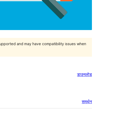
 supported and may have compatibility issues when
डाउनलोड
समर्थन
मेटा