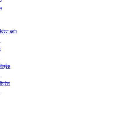
ंच
्डप्रेस.कॉम
↗
ट
↗
बीप्रेस
↗
ीप्रेस
↗