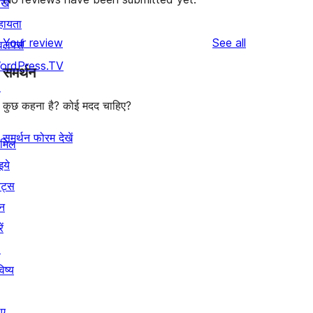
खे
हायता
reviews
Your review
See all
वलपर्स
ordPress.TV
समर्थन
↗
कुछ कहना है? कोई मदद चाहिए?
समर्थन फोरम देखें
ामिल
इये
ेंट्स
न
ें
↗
िष्य
िए