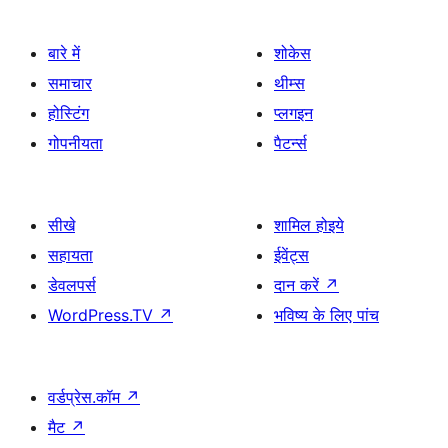
बारे में
शोकेस
समाचार
थीम्स
होस्टिंग
प्लगइन
गोपनीयता
पैटर्न्स
सीखे
शामिल होइये
सहायता
ईवेंट्स
डेवलपर्स
दान करें
↗
WordPress.TV
↗
भविष्य के लिए पांच
वर्डप्रेस.कॉम
↗
मैट
↗