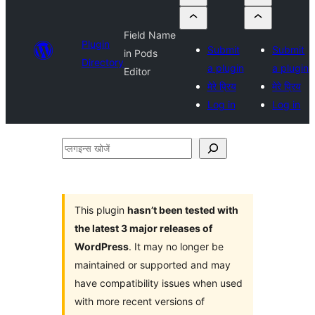
Field Name
Plugin
Submit
Submit
in Pods
Directory
a plugin
a plugin
Editor
मेरे प्रिय
मेरे प्रिय
Log in
Log in
प्लगइन्स
खोजें
This plugin
hasn’t been tested with
the latest 3 major releases of
WordPress
. It may no longer be
maintained or supported and may
have compatibility issues when used
with more recent versions of