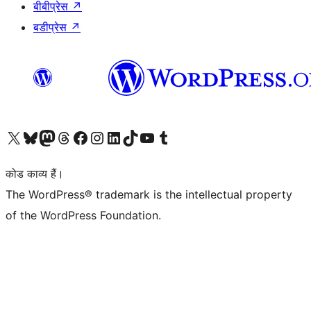
बीबीप्रेस
↗
बडीप्रेस
↗
Visit our X (formerly Twitter) account
हमारे बलुस्की खाते पर जाएँ
Visit our Mastodon account
हमारे थ्रेड्स अकाउंट पर जाएं
हमारे फेसबुक पेज पर जाएँ
हमारे इंस्टाग्राम अकाउंट पर जाएं
हमारे लिंक्डइन खाते पर जाएँ
हमारे टिकटॉक खाते पर जाएँ
हमारे यूट्यूब चैनल पर जाएं
हमारे Tumblr खाते पर जाएँ
कोड काव्य हैं।
The WordPress® trademark is the intellectual property
of the WordPress Foundation.