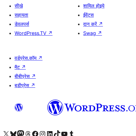
सीखे
शामिल होइये
सहायता
ईवेंट्स
डेवलपर्स
दान करें
↗
WordPress.TV
↗
Swag
↗
वर्डप्रेस.कॉम
↗
मैट
↗
बीबीप्रेस
↗
बडीप्रेस
↗
Visit our X (formerly Twitter) account
हमारे बलुस्की खाते पर जाएँ
Visit our Mastodon account
हमारे थ्रेड्स अकाउंट पर जाएं
हमारे फेसबुक पेज पर जाएँ
हमारे इंस्टाग्राम अकाउंट पर जाएं
हमारे लिंक्डइन खाते पर जाएँ
हमारे टिकटॉक खाते पर जाएँ
हमारे यूट्यूब चैनल पर जाएं
हमारे Tumblr खाते पर जाएँ