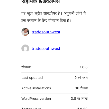
सहायक &डेवलपर्स
यह खुला स्रोत सॉफ्टवेयर है। अनुगामी लोगो ने
इस प्लगइन के लिए योगदान दिया है।
योगदानकर्ता
tradesouthwest
tradesouthwest
मेटा
संस्करण
1.0.0
Last updated
9 वर्ष
पहले
Active installations
10 से कम
WordPress version
3.8 या ज्यादा
Tested up to
4.8.29