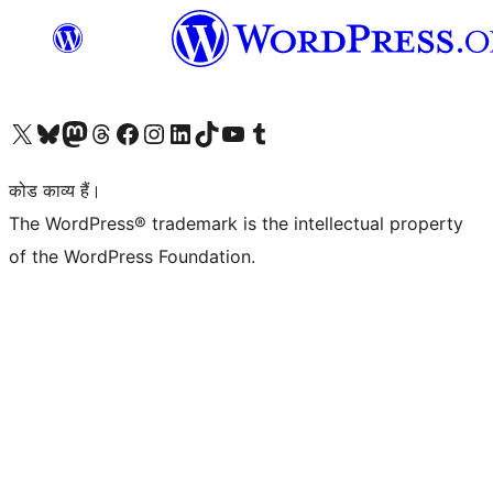
Visit our X (formerly Twitter) account
हमारे बलुस्की खाते पर जाएँ
Visit our Mastodon account
हमारे थ्रेड्स अकाउंट पर जाएं
हमारे फेसबुक पेज पर जाएँ
हमारे इंस्टाग्राम अकाउंट पर जाएं
हमारे लिंक्डइन खाते पर जाएँ
हमारे टिकटॉक खाते पर जाएँ
हमारे यूट्यूब चैनल पर जाएं
हमारे Tumblr खाते पर जाएँ
कोड काव्य हैं।
The WordPress® trademark is the intellectual property
of the WordPress Foundation.