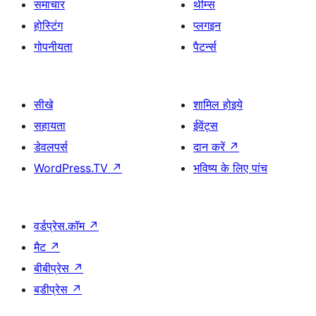
समाचार
थीम्स
होस्टिंग
प्लगइन
गोपनीयता
पैटर्न्स
सीखे
शामिल होइये
सहायता
ईवेंट्स
डेवलपर्स
दान करें
↗
WordPress.TV
↗
भविष्य के लिए पांच
वर्डप्रेस.कॉम
↗
मैट
↗
बीबीप्रेस
↗
बडीप्रेस
↗