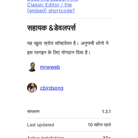
Classic Editor / the
[embed] shortcode?
सहायक &डेवलपर्स
यह खुला स्रोत सॉफ्टवेयर है। अनुगामी लोगो ने
इस प्लगइन के लिए योगदान दिया है।
योगदानकर्ता
mrwweb
cbirdsong
मेटा
संस्करण
1.3.1
Last updated
10 महीना
पहले
Active installations
30+