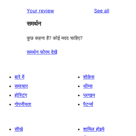
review
star
1-
reviews
Your review
See all
reviews
star
समर्थन
reviews
कुछ कहना है? कोई मदद चाहिए?
समर्थन फोरम देखें
बारे में
शोकेस
समाचार
थीम्स
होस्टिंग
प्लगइन
गोपनीयता
पैटर्न्स
सीखे
शामिल होइये