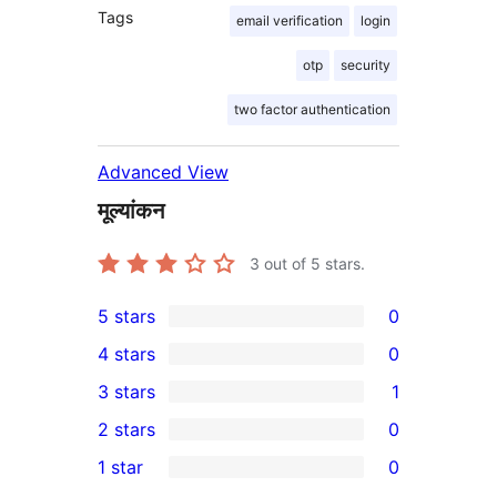
Tags
email verification
login
otp
security
two factor authentication
Advanced View
मूल्यांकन
3
out of 5 stars.
5 stars
0
0
4 stars
0
5-
0
3 stars
1
star
4-
1
2 stars
0
reviews
star
3-
0
1 star
0
reviews
star
2-
0