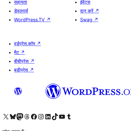
सहायता
ईवेंट्स
डेवलपर्स
दान करें
↗
WordPress.TV
↗
Swag
↗
वर्डप्रेस.कॉम
↗
मैट
↗
बीबीप्रेस
↗
बडीप्रेस
↗
Visit our X (formerly Twitter) account
हमारे बलुस्की खाते पर जाएँ
Visit our Mastodon account
हमारे थ्रेड्स अकाउंट पर जाएं
हमारे फेसबुक पेज पर जाएँ
हमारे इंस्टाग्राम अकाउंट पर जाएं
हमारे लिंक्डइन खाते पर जाएँ
हमारे टिकटॉक खाते पर जाएँ
हमारे यूट्यूब चैनल पर जाएं
हमारे Tumblr खाते पर जाएँ