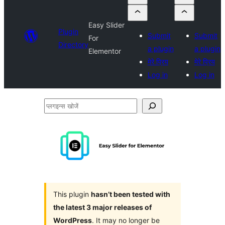
Easy Slider
Plugin
Submit
Submit
For
Directory
a plugin
a plugin
Elementor
मेरे प्रिय
मेरे प्रिय
Log in
Log in
प्लगइन्स
खोजें
This plugin
hasn’t been tested with
the latest 3 major releases of
WordPress
. It may no longer be