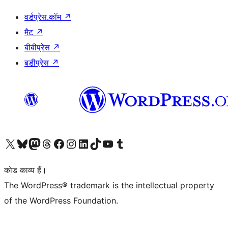
वर्डप्रेस.कॉम
↗
मैट
↗
बीबीप्रेस
↗
बडीप्रेस
↗
Visit our X (formerly Twitter) account
हमारे बलुस्की खाते पर जाएँ
Visit our Mastodon account
हमारे थ्रेड्स अकाउंट पर जाएं
हमारे फेसबुक पेज पर जाएँ
हमारे इंस्टाग्राम अकाउंट पर जाएं
हमारे लिंक्डइन खाते पर जाएँ
हमारे टिकटॉक खाते पर जाएँ
हमारे यूट्यूब चैनल पर जाएं
हमारे Tumblr खाते पर जाएँ
कोड काव्य हैं।
The WordPress® trademark is the intellectual property
of the WordPress Foundation.