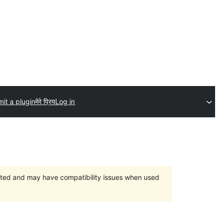
it a plugin
मेरे प्रिय
Log in
orted and may have compatibility issues when used