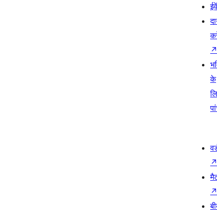
ईव
दा
कर
भव
के
ल
पा
वर
मै
बी