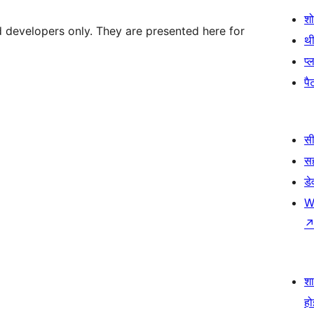
श
d developers only. They are presented here for
थी
प्
पैट
सी
स
डे
W
श
हो