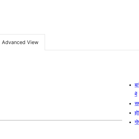
Advanced View
बा
में
स
हो
गो