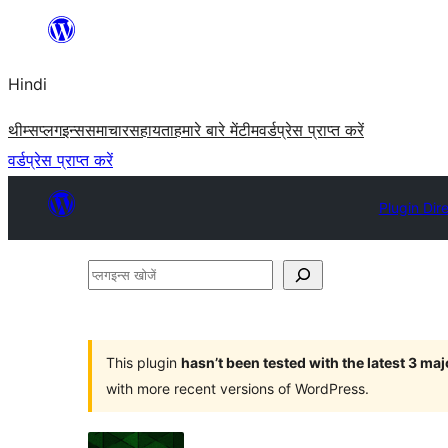
सामग्री
पर
Hindi
जाएं
थीम्स
प्लगइन्स
समाचार
सहायता
हमारे बारे में
टीम
वर्डप्रेस प्राप्त करें
वर्डप्रेस प्राप्त करें
Plugin Dir
प्लगइन्स
खोजें
This plugin
hasn’t been tested with the latest 3 ma
with more recent versions of WordPress.