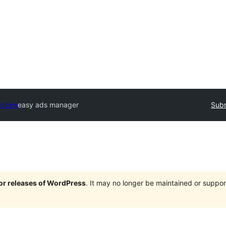
ectory
easy ads manager
Subm
jor releases of WordPress
. It may no longer be maintained or supp