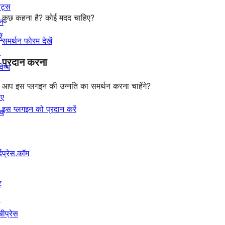
ेंट्स
कुछ कहना है? कोई मदद चाहिए?
न
ें
समर्थन फोरम देखें
↗
प्रदान करना
िष्य
आप इस प्लगइन की उन्नति का समर्थन करना चाहेंगे?
िए
इस प्लगइन को प्रदान करें
ंच
्डप्रेस.कॉम
↗
ट
↗
बीप्रेस