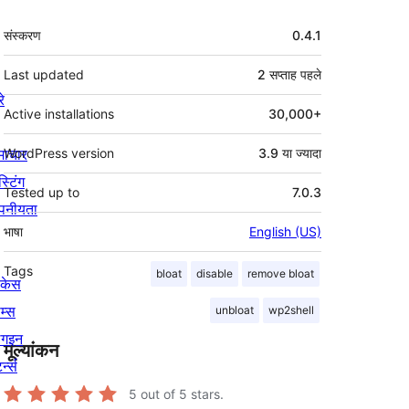
मेटा
संस्करण
0.4.1
Last updated
2 सप्ताह
पहले
रे
Active installations
30,000+
माचार
WordPress version
3.9 या ज्यादा
स्टिंग
Tested up to
7.0.3
पनीयता
भाषा
English (US)
Tags
bloat
disable
remove bloat
ोकेस
म्स
unbloat
wp2shell
लगइन
मूल्यांकन
र्न्स
5
out of 5 stars.