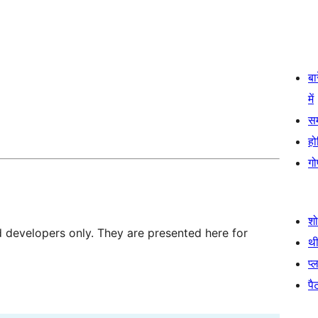
बा
में
स
हो
गो
श
d developers only. They are presented here for
थी
प्
पैट