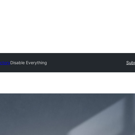
ectory
Disable Everything
Subm