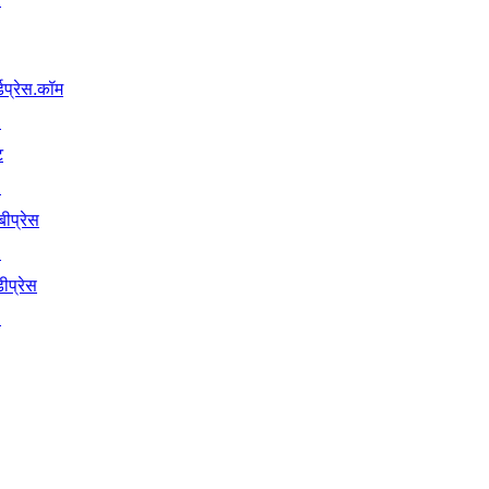
्डप्रेस.कॉम
↗
ट
↗
बीप्रेस
↗
ीप्रेस
↗