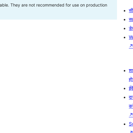
stable. They are not recommended for use on production
सी
स
डे
W
श
हो
ईव
दा
कर
S