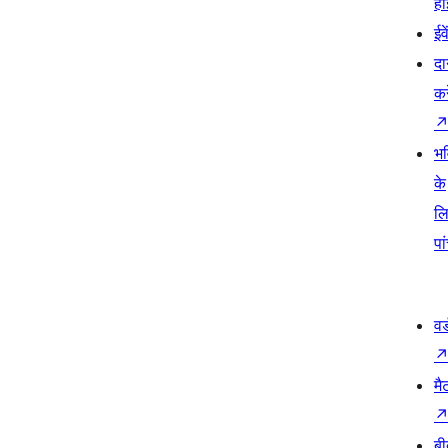
हो
ईव
दा
कर
भव
के
ल
पा
वर
मै
बी