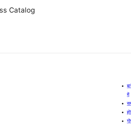
ss Catalog
बा
में
स
हो
गो