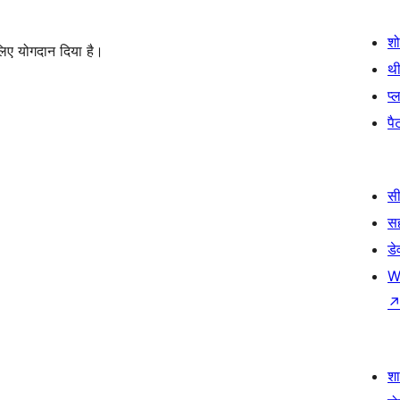
श
लिए योगदान दिया है।
थी
प्
पैट
सी
स
डे
W
श