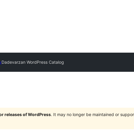
y
Dadevarzan WordPress Catalog
jor releases of WordPress
. It may no longer be maintained or supp