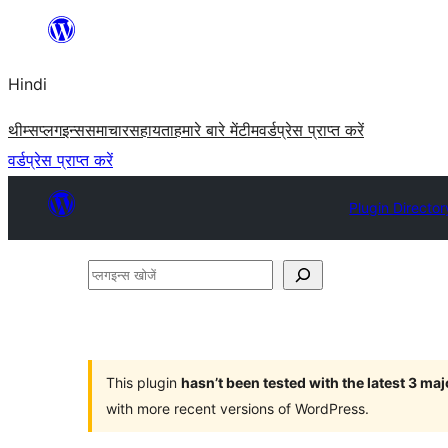
सामग्री
पर
Hindi
जाएं
थीम्स
प्लगइन्स
समाचार
सहायता
हमारे बारे में
टीम
वर्डप्रेस प्राप्त करें
वर्डप्रेस प्राप्त करें
Plugin Director
प्लगइन्स
खोजें
This plugin
hasn’t been tested with the latest 3 ma
with more recent versions of WordPress.