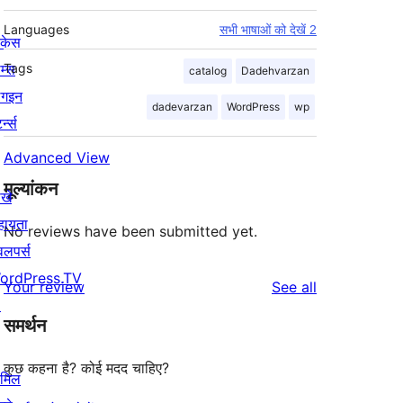
Languages
सभी भाषाओं को देखें 2
ोकेस
म्स
Tags
catalog
Dadehvarzan
लगइन
dadevarzan
WordPress
wp
र्न्स
Advanced View
मूल्यांकन
खे
हायता
No reviews have been submitted yet.
वलपर्स
ordPress.TV
reviews
Your review
See all
↗
समर्थन
कुछ कहना है? कोई मदद चाहिए?
ामिल