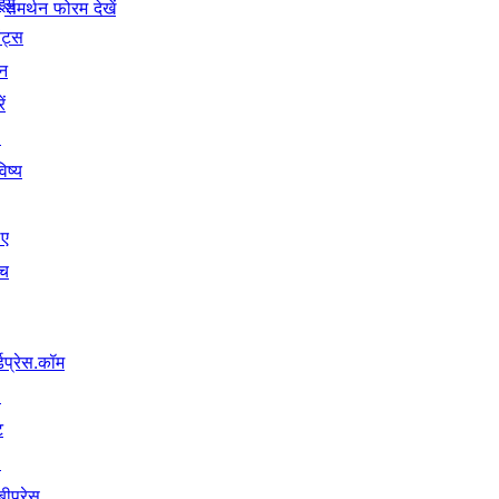
इये
समर्थन फोरम देखें
ेंट्स
न
ें
↗
िष्य
िए
ंच
्डप्रेस.कॉम
↗
ट
↗
बीप्रेस