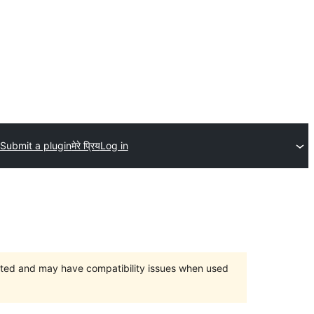
Submit a plugin
मेरे प्रिय
Log in
orted and may have compatibility issues when used