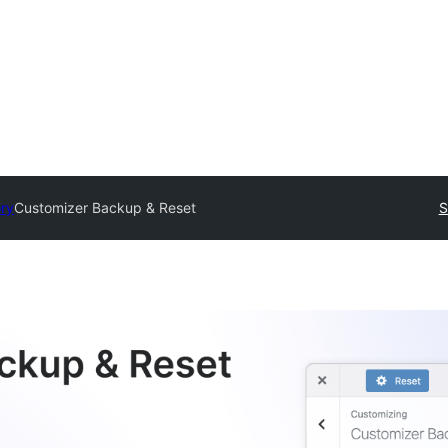
ory
Customizer Backup & Reset
S