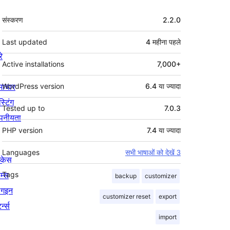
मेटा
संस्करण
2.2.0
Last updated
4 महीना
पहले
रे
Active installations
7,000+
माचार
WordPress version
6.4 या ज्यादा
स्टिंग
Tested up to
7.0.3
पनीयता
PHP version
7.4 या ज्यादा
Languages
सभी भाषाओं को देखें 3
ोकेस
म्स
Tags
backup
customizer
लगइन
customizer reset
export
र्न्स
import