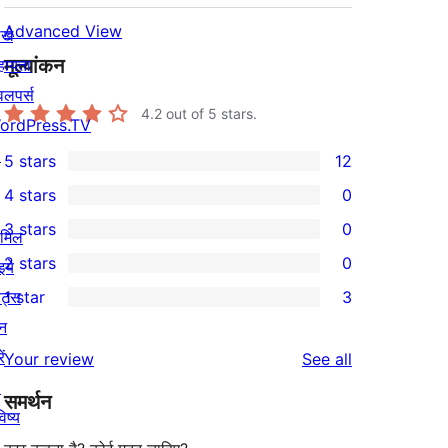
Advanced View
खे
मूल्यांकन
हायता
वलपर्स
4.2
out of 5 stars.
ordPress.TV
↗
5 stars
12
12
4 stars
0
5-
0
3 stars
0
star
ामिल
4-
0
2 stars
0
reviews
इये
star
3-
0
ेंट्स
1 star
3
reviews
star
2-
3
न
reviews
star
1-
ें
reviews
Your review
See all
reviews
star
↗
समर्थन
reviews
िष्य