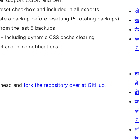
eset checkbox and included in all exports
सी
te a backup before resetting (5 rotating backups)
स
from the last 5 backups
डे
– Including dynamic CSS cache clearing
W
 and inline notifications
श
हो
 ahead and
fork the repository over at GitHub
.
ईव
दा
कर
भव
के