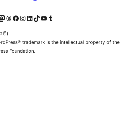
Twitter) account
ँ
sit our Mastodon account
हमारे थ्रेड्स अकाउंट पर जाएं
हमारे फेसबुक पेज पर जाएँ
हमारे इंस्टाग्राम अकाउंट पर जाएं
हमारे लिंक्डइन खाते पर जाएँ
हमारे टिकटॉक खाते पर जाएँ
हमारे यूट्यूब चैनल पर जाएं
हमारे Tumblr खाते पर जाएँ
 हैं।
rdPress® trademark is the intellectual property of the
ess Foundation.