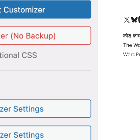
Visit our X (formerly 
हमारे बलुस्की खाते पर जाए
Vi
कोड काव्य
The Wo
WordPr