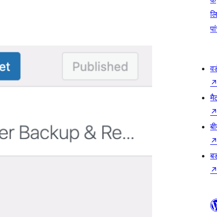
ल
पा
वर
मै
बी
बड