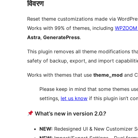
विवरण
Reset theme customizations made via WordPres
Works with 99% of themes, including
WPZOOM 
Astra
,
GeneratePress
.
This plugin removes all theme modifications th
safety of backup, export, and import capabiliti
Works with themes that use
theme_mod
and C
Please keep in mind that some themes use
settings,
let us know
if this plugin isn’t c
What’s new in version 2.0.?
NEW:
Redesigned UI & New Customizer S
NEW:
Import/Export Settings – Dual for