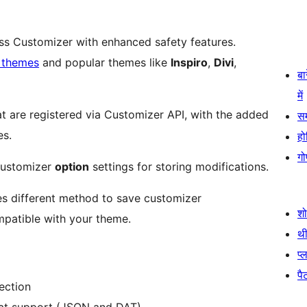
s Customizer with enhanced safety features.
themes
and popular themes like
Inspiro
,
Divi
,
बा
में
at are registered via Customizer API, with the added
स
es.
हो
गो
ustomizer
option
settings for storing modifications.
s different method to save customizer
श
ompatible with your theme.
थी
प्
पैट
ection
mat support (JSON and DAT)