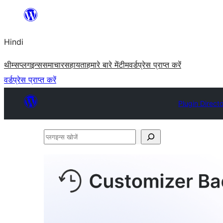
सामग्री
पर
Hindi
जाएं
थीम्स
प्लगइन्स
समाचार
सहायता
हमारे बारे में
टीम
वर्डप्रेस प्राप्त करें
वर्डप्रेस प्राप्त करें
Plugin Direct
प्लगइन्स
खोजें