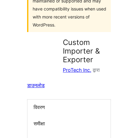
maintained or supported and may
have compatibility issues when used
with more recent versions of
WordPress.
Custom
Importer &
Exporter
ProTech Inc.
द्वारा
डाउनलोड
विवरण
समीक्षा