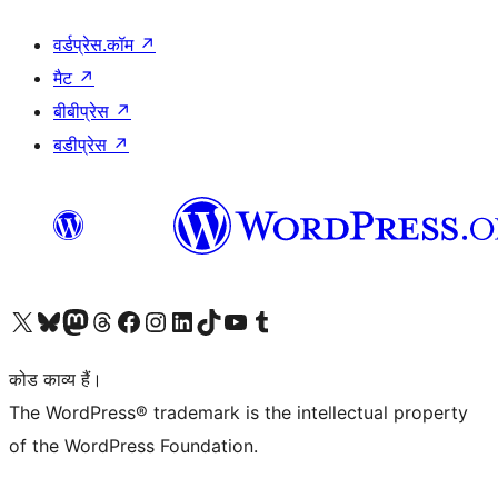
वर्डप्रेस.कॉम
↗
मैट
↗
बीबीप्रेस
↗
बडीप्रेस
↗
Visit our X (formerly Twitter) account
हमारे बलुस्की खाते पर जाएँ
Visit our Mastodon account
हमारे थ्रेड्स अकाउंट पर जाएं
हमारे फेसबुक पेज पर जाएँ
हमारे इंस्टाग्राम अकाउंट पर जाएं
हमारे लिंक्डइन खाते पर जाएँ
हमारे टिकटॉक खाते पर जाएँ
हमारे यूट्यूब चैनल पर जाएं
हमारे Tumblr खाते पर जाएँ
कोड काव्य हैं।
The WordPress® trademark is the intellectual property
of the WordPress Foundation.