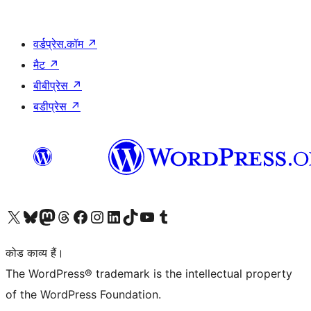
वर्डप्रेस.कॉम
↗
मैट
↗
बीबीप्रेस
↗
बडीप्रेस
↗
Visit our X (formerly Twitter) account
हमारे बलुस्की खाते पर जाएँ
Visit our Mastodon account
हमारे थ्रेड्स अकाउंट पर जाएं
हमारे फेसबुक पेज पर जाएँ
हमारे इंस्टाग्राम अकाउंट पर जाएं
हमारे लिंक्डइन खाते पर जाएँ
हमारे टिकटॉक खाते पर जाएँ
हमारे यूट्यूब चैनल पर जाएं
हमारे Tumblr खाते पर जाएँ
कोड काव्य हैं।
The WordPress® trademark is the intellectual property
of the WordPress Foundation.