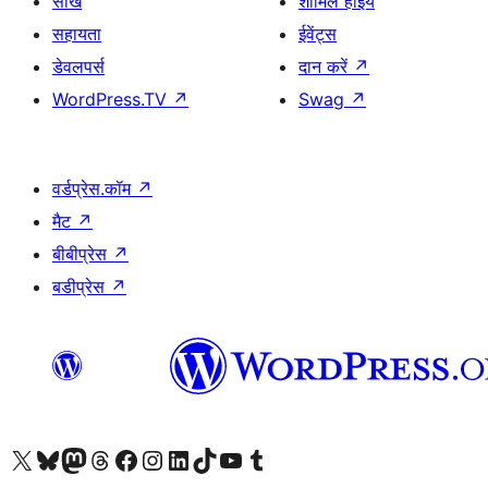
सीखे
शामिल होइये
सहायता
ईवेंट्स
डेवलपर्स
दान करें
↗
WordPress.TV
↗
Swag
↗
वर्डप्रेस.कॉम
↗
मैट
↗
बीबीप्रेस
↗
बडीप्रेस
↗
Visit our X (formerly Twitter) account
हमारे बलुस्की खाते पर जाएँ
Visit our Mastodon account
हमारे थ्रेड्स अकाउंट पर जाएं
हमारे फेसबुक पेज पर जाएँ
हमारे इंस्टाग्राम अकाउंट पर जाएं
हमारे लिंक्डइन खाते पर जाएँ
हमारे टिकटॉक खाते पर जाएँ
हमारे यूट्यूब चैनल पर जाएं
हमारे Tumblr खाते पर जाएँ