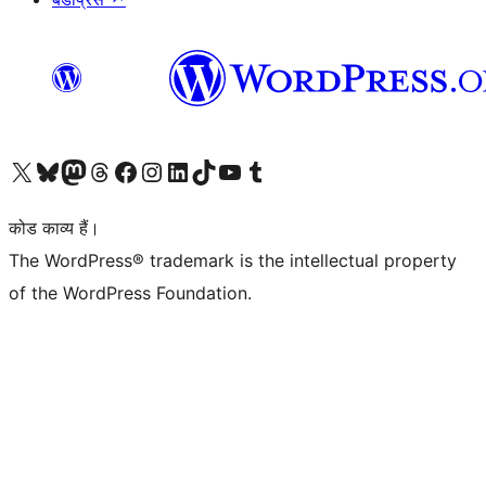
Visit our X (formerly Twitter) account
हमारे बलुस्की खाते पर जाएँ
Visit our Mastodon account
हमारे थ्रेड्स अकाउंट पर जाएं
हमारे फेसबुक पेज पर जाएँ
हमारे इंस्टाग्राम अकाउंट पर जाएं
हमारे लिंक्डइन खाते पर जाएँ
हमारे टिकटॉक खाते पर जाएँ
हमारे यूट्यूब चैनल पर जाएं
हमारे Tumblr खाते पर जाएँ
कोड काव्य हैं।
The WordPress® trademark is the intellectual property
of the WordPress Foundation.