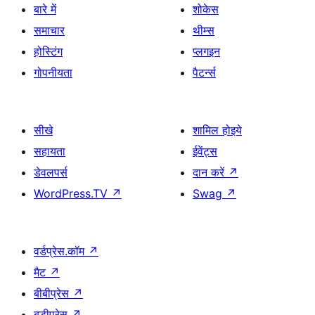
बारे में
शोकेस
समाचार
थीम्स
होस्टिंग
प्लगइन
गोपनीयता
पैटर्न्स
सीखे
शामिल होइये
सहायता
ईवेंट्स
डेवलपर्स
दान करें
↗
WordPress.TV
↗
Swag
↗
वर्डप्रेस.कॉम
↗
मैट
↗
बीबीप्रेस
↗
बडीप्रेस
↗