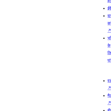
हो
ईव
दा
कर
भव
के
ल
पा
वर
मै
बी