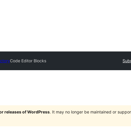
ectory
Code Editor Blocks
Subm
jor releases of WordPress
. It may no longer be maintained or supp