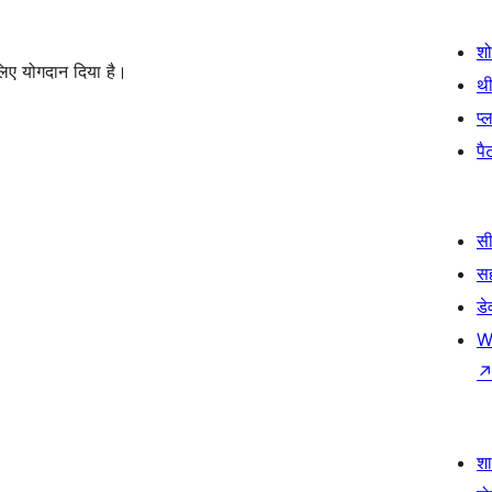
श
लिए योगदान दिया है।
थी
प्
पैट
सी
स
डे
W
श