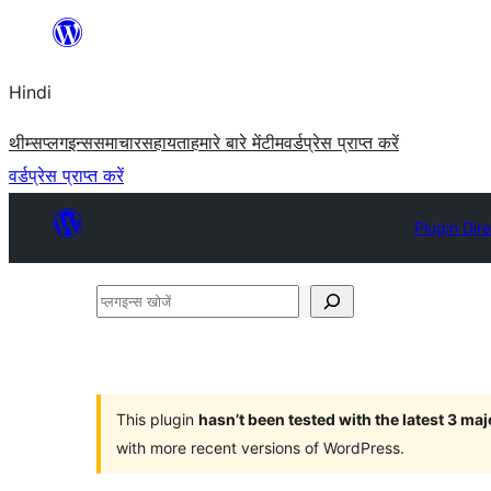
सामग्री
पर
Hindi
जाएं
थीम्स
प्लगइन्स
समाचार
सहायता
हमारे बारे में
टीम
वर्डप्रेस प्राप्त करें
वर्डप्रेस प्राप्त करें
Plugin Dir
प्लगइन्स
खोजें
This plugin
hasn’t been tested with the latest 3 ma
with more recent versions of WordPress.