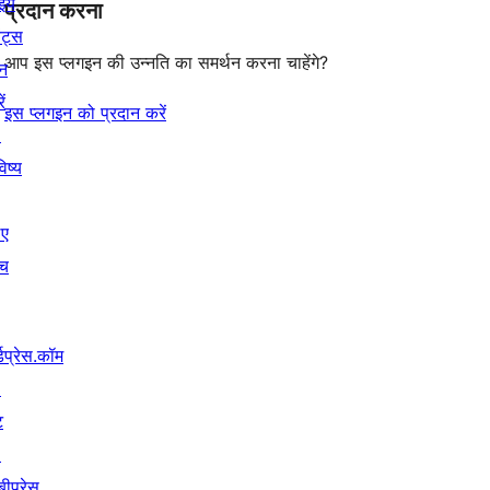
इये
प्रदान करना
ेंट्स
आप इस प्लगइन की उन्नति का समर्थन करना चाहेंगे?
न
ें
इस प्लगइन को प्रदान करें
↗
िष्य
िए
ंच
्डप्रेस.कॉम
↗
ट
↗
बीप्रेस