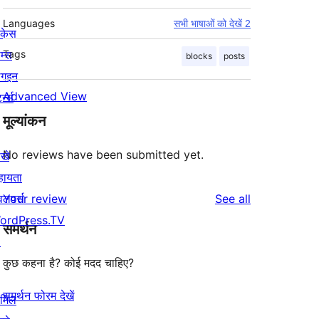
Languages
सभी भाषाओं को देखें 2
ोकेस
म्स
Tags
blocks
posts
लगइन
Advanced View
र्न्स
मूल्यांकन
No reviews have been submitted yet.
खे
हायता
reviews
वलपर्स
Your review
See all
ordPress.TV
समर्थन
↗
कुछ कहना है? कोई मदद चाहिए?
समर्थन फोरम देखें
ामिल