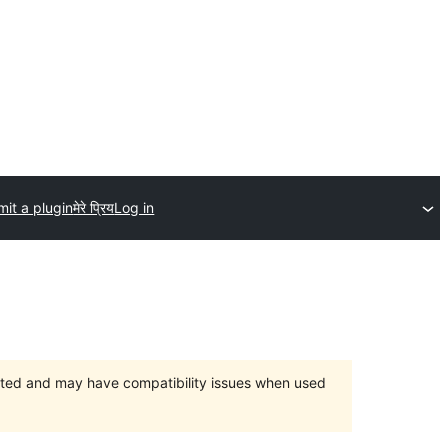
it a plugin
मेरे प्रिय
Log in
orted and may have compatibility issues when used