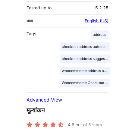
Tested up to
5.2.25
भाषा
English (US)
Tags
address
checkout address autocomplete
checkout address suggession
woocommerce address autocomplete
Woocommerce Checkout Address Autocomplete
Advanced View
मूल्यांकन
4.6
out of 5 stars.