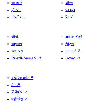
समाचार
थीम्स
होस्टिंग
प्लगइन
गोपनीयता
पैटर्न्स
सीखे
शामिल होइये
सहायता
ईवेंट्स
डेवलपर्स
दान करें
↗
WordPress.TV
↗
Swag
↗
वर्डप्रेस.कॉम
↗
मैट
↗
बीबीप्रेस
↗
बडीप्रेस
↗