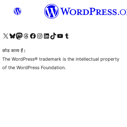
Visit our X (formerly Twitter) account
हमारे बलुस्की खाते पर जाएँ
Visit our Mastodon account
हमारे थ्रेड्स अकाउंट पर जाएं
हमारे फेसबुक पेज पर जाएँ
हमारे इंस्टाग्राम अकाउंट पर जाएं
हमारे लिंक्डइन खाते पर जाएँ
हमारे टिकटॉक खाते पर जाएँ
हमारे यूट्यूब चैनल पर जाएं
हमारे Tumblr खाते पर जाएँ
कोड काव्य हैं।
The WordPress® trademark is the intellectual property
of the WordPress Foundation.