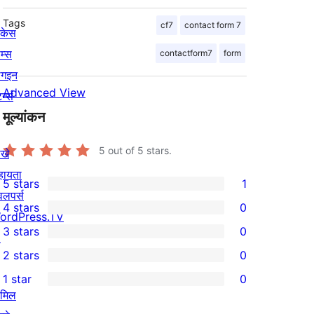
Tags
cf7
contact form 7
ोकेस
म्स
contactform7
form
लगइन
Advanced View
र्न्स
मूल्यांकन
5
out of 5 stars.
खे
हायता
5 stars
1
1
वलपर्स
4 stars
0
5-
ordPress.TV
0
3 stars
0
star
↗
4-
0
2 stars
0
review
star
3-
0
1 star
0
reviews
star
2-
0
ामिल
reviews
star
1-