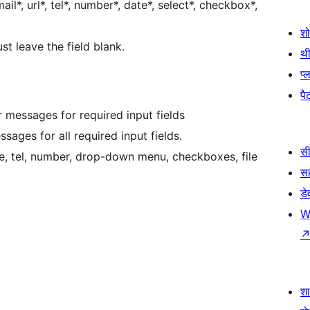
il*, url*, tel*, number*, date*, select*, checkbox*,
श
t leave the field blank.
थी
प्
पैट
r messages for required input fields
sages for all required input fields.
सी
e, tel, number, drop-down menu, checkboxes, file
स
डे
W
श