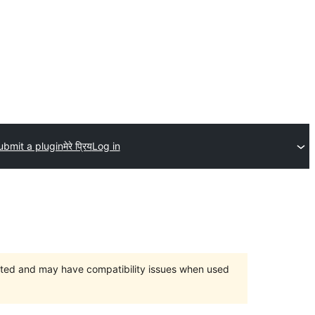
ubmit a plugin
मेरे प्रिय
Log in
orted and may have compatibility issues when used