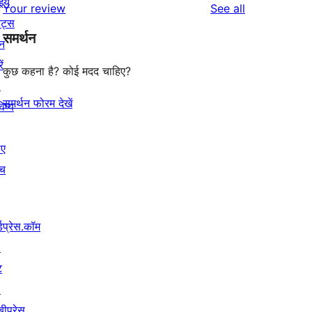
इये
reviews
Your review
See all
reviews
star
ेंट्स
समर्थन
reviews
न
ें
कुछ कहना है? कोई मदद चाहिए?
↗
समर्थन फोरम देखें
िष्य
िए
ंच
्डप्रेस.कॉम
↗
ट
↗
बीप्रेस