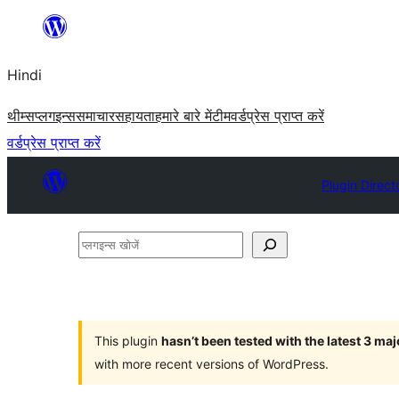
सामग्री
पर
Hindi
जाएं
थीम्स
प्लगइन्स
समाचार
सहायता
हमारे बारे में
टीम
वर्डप्रेस प्राप्त करें
वर्डप्रेस प्राप्त करें
Plugin Direct
प्लगइन्स
खोजें
This plugin
hasn’t been tested with the latest 3 ma
with more recent versions of WordPress.