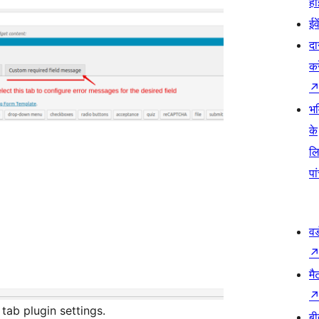
हो
ईव
दा
कर
भव
के
ल
पा
वर
मै
tab plugin settings.
बी