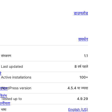
डाउनलोड
समर्थन
मेटा
संस्करण
1.1
Last updated
8 वर्ष
पहले
रे
Active installations
100+
माचार
WordPress version
4.5.4 या ज्यादा
स्टिंग
Tested up to
4.9.29
पनीयता
भाषा
English (US)