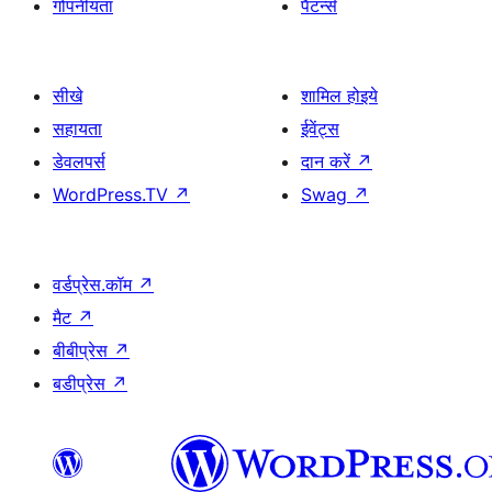
गोपनीयता
पैटर्न्स
सीखे
शामिल होइये
सहायता
ईवेंट्स
डेवलपर्स
दान करें
↗
WordPress.TV
↗
Swag
↗
वर्डप्रेस.कॉम
↗
मैट
↗
बीबीप्रेस
↗
बडीप्रेस
↗