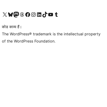
Visit our X (formerly Twitter) account
हमारे बलुस्की खाते पर जाएँ
Visit our Mastodon account
हमारे थ्रेड्स अकाउंट पर जाएं
हमारे फेसबुक पेज पर जाएँ
हमारे इंस्टाग्राम अकाउंट पर जाएं
हमारे लिंक्डइन खाते पर जाएँ
हमारे टिकटॉक खाते पर जाएँ
हमारे यूट्यूब चैनल पर जाएं
हमारे Tumblr खाते पर जाएँ
कोड काव्य हैं।
The WordPress® trademark is the intellectual property
of the WordPress Foundation.