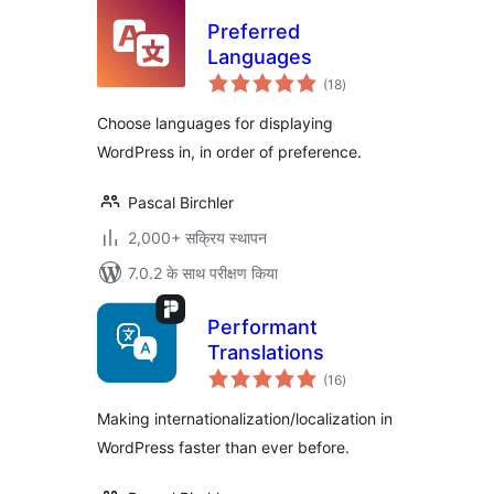
Preferred
Languages
कुल
(18
)
दर
Choose languages for displaying
WordPress in, in order of preference.
Pascal Birchler
2,000+ सक्रिय स्थापन
7.0.2 के साथ परीक्षण किया
Performant
Translations
कुल
(16
)
दर
Making internationalization/localization in
WordPress faster than ever before.