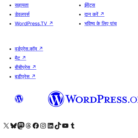
सहायता
ईवेंट्स
डेवलपर्स
दान करें
↗
WordPress.TV
↗
भविष्य के लिए पांच
वर्डप्रेस.कॉम
↗
मैट
↗
बीबीप्रेस
↗
बडीप्रेस
↗
Visit our X (formerly Twitter) account
हमारे बलुस्की खाते पर जाएँ
Visit our Mastodon account
हमारे थ्रेड्स अकाउंट पर जाएं
हमारे फेसबुक पेज पर जाएँ
हमारे इंस्टाग्राम अकाउंट पर जाएं
हमारे लिंक्डइन खाते पर जाएँ
हमारे टिकटॉक खाते पर जाएँ
हमारे यूट्यूब चैनल पर जाएं
हमारे Tumblr खाते पर जाएँ