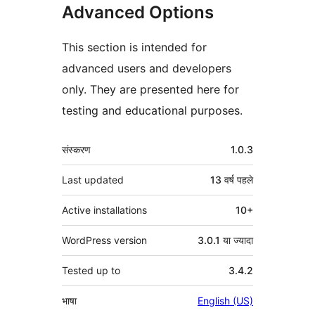
Advanced Options
This section is intended for
advanced users and developers
only. They are presented here for
testing and educational purposes.
मेटा
संस्करण
1.0.3
Last updated
13 वर्ष
पहले
Active installations
10+
WordPress version
3.0.1 या ज्यादा
Tested up to
3.4.2
भाषा
English (US)