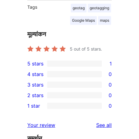
Tags
geotag
geotagging
Google Maps
maps
मूल्यांकन
5
out of 5 stars.
5 stars
1
1
4 stars
0
5-
0
3 stars
0
star
4-
0
2 stars
0
review
star
3-
0
1 star
0
reviews
star
2-
0
reviews
star
1-
reviews
Your review
See all
reviews
star
समर्थन
reviews