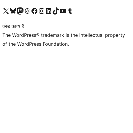
Visit our X (formerly Twitter) account
हमारे बलुस्की खाते पर जाएँ
Visit our Mastodon account
हमारे थ्रेड्स अकाउंट पर जाएं
हमारे फेसबुक पेज पर जाएँ
हमारे इंस्टाग्राम अकाउंट पर जाएं
हमारे लिंक्डइन खाते पर जाएँ
हमारे टिकटॉक खाते पर जाएँ
हमारे यूट्यूब चैनल पर जाएं
हमारे Tumblr खाते पर जाएँ
कोड काव्य हैं।
The WordPress® trademark is the intellectual property
of the WordPress Foundation.