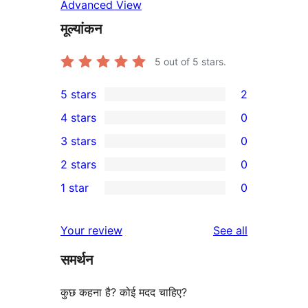
Advanced View
मूल्यांकन
5
out of 5 stars.
5 stars
2
2
4 stars
0
5-
0
3 stars
0
star
4-
0
2 stars
0
reviews
star
3-
0
1 star
0
reviews
star
2-
0
reviews
star
1-
reviews
Your review
See all
reviews
star
समर्थन
reviews
कुछ कहना है? कोई मदद चाहिए?