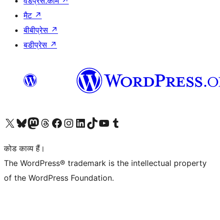
वर्डप्रेस.कॉम
↗
मैट
↗
बीबीप्रेस
↗
बडीप्रेस
↗
Visit our X (formerly Twitter) account
हमारे बलुस्की खाते पर जाएँ
Visit our Mastodon account
हमारे थ्रेड्स अकाउंट पर जाएं
हमारे फेसबुक पेज पर जाएँ
हमारे इंस्टाग्राम अकाउंट पर जाएं
हमारे लिंक्डइन खाते पर जाएँ
हमारे टिकटॉक खाते पर जाएँ
हमारे यूट्यूब चैनल पर जाएं
हमारे Tumblr खाते पर जाएँ
कोड काव्य हैं।
The WordPress® trademark is the intellectual property
of the WordPress Foundation.