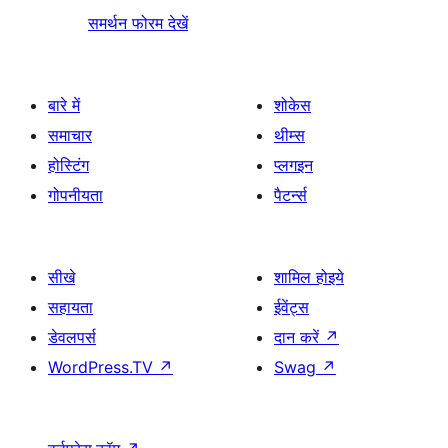
समर्थन फोरम देखें
बारे में
शोकेस
समाचार
थीम्स
होस्टिंग
प्लगइन
गोपनीयता
पैटर्न्स
सीखे
शामिल होइये
सहायता
ईवेंट्स
डेवलपर्स
दान करें
↗
WordPress.TV
↗
Swag
↗