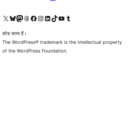
Visit our X (formerly Twitter) account
हमारे बलुस्की खाते पर जाएँ
Visit our Mastodon account
हमारे थ्रेड्स अकाउंट पर जाएं
हमारे फेसबुक पेज पर जाएँ
हमारे इंस्टाग्राम अकाउंट पर जाएं
हमारे लिंक्डइन खाते पर जाएँ
हमारे टिकटॉक खाते पर जाएँ
हमारे यूट्यूब चैनल पर जाएं
हमारे Tumblr खाते पर जाएँ
कोड काव्य हैं।
The WordPress® trademark is the intellectual property
of the WordPress Foundation.