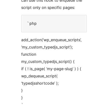
can use this hook to enqueue the
script only on specific pages:
add_action(‘wp_enqueue_scripts’,
‘my_custom_typedjs_script’);
function
my_custom_typedjs_script() {
if ( ! is_page( ‘my-page-slug’ ) ) {
wp_dequeue_script(
‘typedjsshortcode’ );
}
}
`