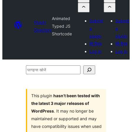
Animated
Submit
Submit
Plugin
Typed JS
a
a
Directory
Shortcode
plugin
plugin
मेरे प्रिय
मेरे प्रिय
Log in
Log in
प्लगइन्स
खोजें
This plugin
hasn’t been tested with
the latest 3 major releases of
WordPress
. It may no longer be
maintained or supported and may
have compatibility issues when used