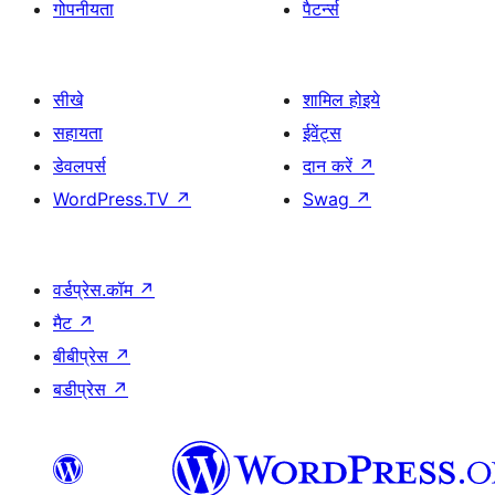
गोपनीयता
पैटर्न्स
सीखे
शामिल होइये
सहायता
ईवेंट्स
डेवलपर्स
दान करें
↗
WordPress.TV
↗
Swag
↗
वर्डप्रेस.कॉम
↗
मैट
↗
बीबीप्रेस
↗
बडीप्रेस
↗