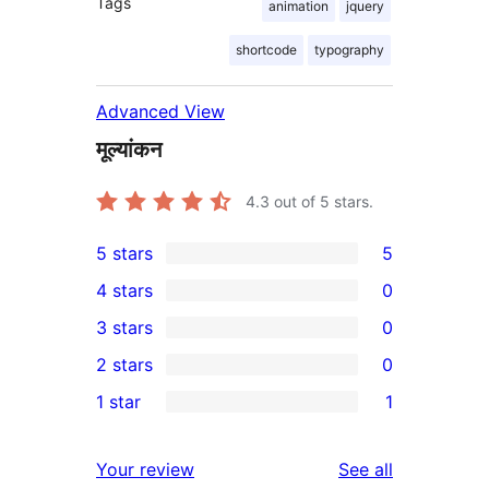
Tags
animation
jquery
shortcode
typography
Advanced View
मूल्यांकन
4.3
out of 5 stars.
5 stars
5
5
4 stars
0
5-
0
3 stars
0
star
4-
0
2 stars
0
reviews
star
3-
0
1 star
1
reviews
star
2-
1
reviews
star
1-
reviews
Your review
See all
reviews
star