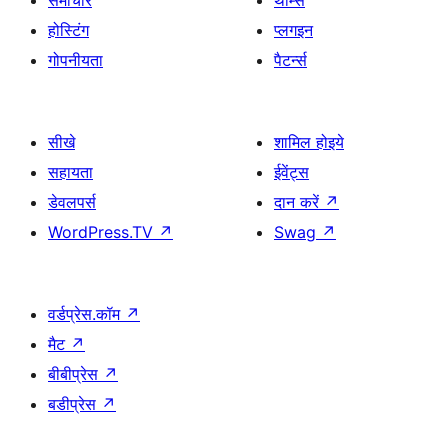
होस्टिंग
प्लगइन
गोपनीयता
पैटर्न्स
सीखे
शामिल होइये
सहायता
ईवेंट्स
डेवलपर्स
दान करें
↗
WordPress.TV
↗
Swag
↗
वर्डप्रेस.कॉम
↗
मैट
↗
बीबीप्रेस
↗
बडीप्रेस
↗