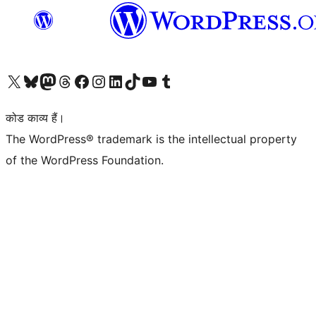
Visit our X (formerly Twitter) account
हमारे बलुस्की खाते पर जाएँ
Visit our Mastodon account
हमारे थ्रेड्स अकाउंट पर जाएं
हमारे फेसबुक पेज पर जाएँ
हमारे इंस्टाग्राम अकाउंट पर जाएं
हमारे लिंक्डइन खाते पर जाएँ
हमारे टिकटॉक खाते पर जाएँ
हमारे यूट्यूब चैनल पर जाएं
हमारे Tumblr खाते पर जाएँ
कोड काव्य हैं।
The WordPress® trademark is the intellectual property
of the WordPress Foundation.