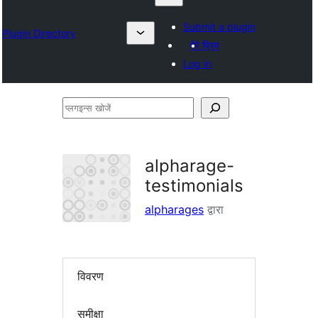
Submit a plugin
Plugin Directory
मेरे प्रिय
Log in
प्लगइन्स
खोजें
alpharage-
testimonials
alpharages
द्वारा
विवरण
समीक्षा