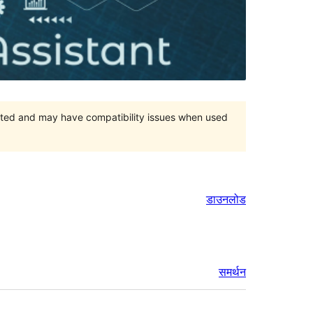
orted and may have compatibility issues when used
डाउनलोड
समर्थन
मेटा