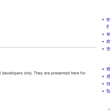
बा
में
स
हो
गो
श
d developers only. They are presented here for
थी
प्
पैट