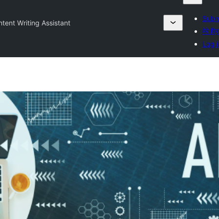
Submi
ntent Writing Assistant
मेरे प्र
Log i