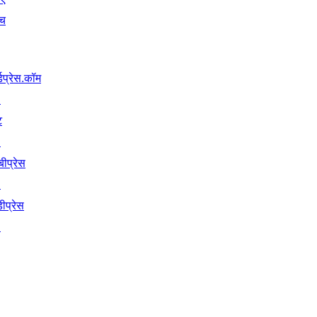
ंच
्डप्रेस.कॉम
↗
ट
↗
बीप्रेस
↗
ीप्रेस
↗