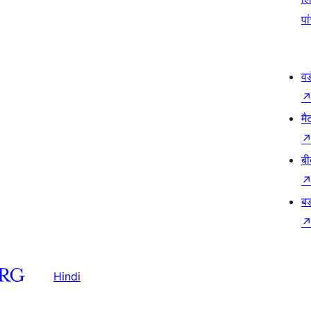
पा
वर
मै
बी
बड
Hindi