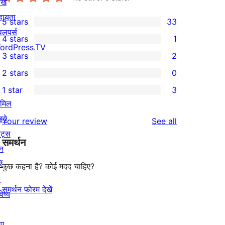
खे
हायता
5 stars
33
33
वलपर्स
4 stars
1
5-
1
ordPress.TV
3 stars
2
star
4-
↗
2
2 stars
0
reviews
star
3-
0
1 star
3
review
star
2-
3
ामिल
reviews
star
1-
इये
reviews
Your review
See all
reviews
star
ेंट्स
समर्थन
reviews
न
ें
कुछ कहना है? कोई मदद चाहिए?
↗
समर्थन फोरम देखें
िष्य
िए