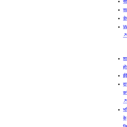
सी
स
डे
W
श
हो
ईव
दा
कर
भव
के
ल