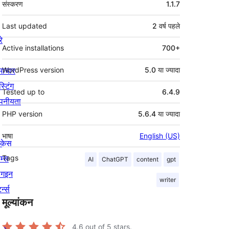
संस्करण
1.1.7
Last updated
2 वर्ष
पहले
रे
Active installations
700+
माचार
WordPress version
5.0 या ज्यादा
स्टिंग
Tested up to
6.4.9
पनीयता
PHP version
5.6.4 या ज्यादा
भाषा
English (US)
ोकेस
म्स
Tags
AI
ChatGPT
content
gpt
लगइन
writer
र्न्स
मूल्यांकन
4.6
out of 5 stars.