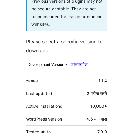
Previous versions of plugins may not
be secure or stable. They are not
recommended for use on production
websites.
Please select a specific version to
download.
डाउनलोड
मेटा
संस्करण
1.1.4
Last updated
2 महीना
पहले
Active installations
10,000+
WordPress version
4.6 या ज्यादा
Tested up to
7.0.0