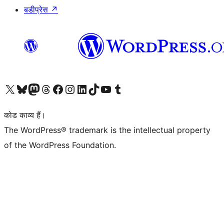
बडीप्रेस
↗
Visit our X (formerly Twitter) account
हमारे बलुस्की खाते पर जाएँ
Visit our Mastodon account
हमारे थ्रेड्स अकाउंट पर जाएं
हमारे फेसबुक पेज पर जाएँ
हमारे इंस्टाग्राम अकाउंट पर जाएं
हमारे लिंक्डइन खाते पर जाएँ
हमारे टिकटॉक खाते पर जाएँ
हमारे यूट्यूब चैनल पर जाएं
हमारे Tumblr खाते पर जाएँ
कोड काव्य हैं।
The WordPress® trademark is the intellectual property
of the WordPress Foundation.