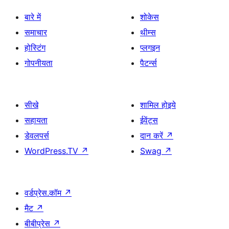
बारे में
शोकेस
समाचार
थीम्स
होस्टिंग
प्लगइन
गोपनीयता
पैटर्न्स
सीखे
शामिल होइये
सहायता
ईवेंट्स
डेवलपर्स
दान करें
↗
WordPress.TV
↗
Swag
↗
वर्डप्रेस.कॉम
↗
मैट
↗
बीबीप्रेस
↗