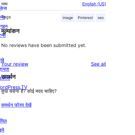
भाषा
English (US)
ोकेस
म्स
Tags
image
Pinterest
seo
लगइन
मूल्यांकन
र्न्स
No reviews have been submitted yet.
खे
reviews
Your review
See all
हायता
समर्थन
वलपर्स
ordPress.TV
कुछ कहना है? कोई मदद चाहिए?
↗
समर्थन फोरम देखें
ामिल
इये