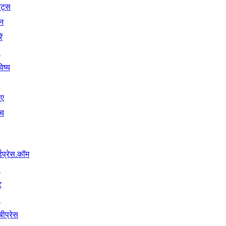
ेंट्स
न
ें
↗
िष्य
िए
ंच
्डप्रेस.कॉम
↗
ट
↗
बीप्रेस