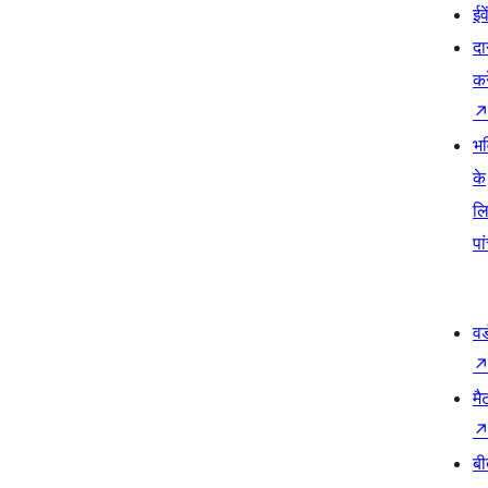
ईव
दा
कर
भव
के
ल
पा
वर
मै
बी