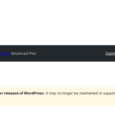
rectory
Advanced Pins
Submi
jor releases of WordPress
. It may no longer be maintained or supp