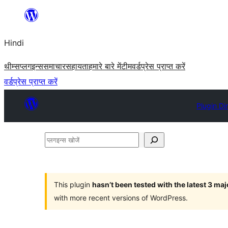
सामग्री
पर
Hindi
जाएं
थीम्स
प्लगइन्स
समाचार
सहायता
हमारे बारे में
टीम
वर्डप्रेस प्राप्त करें
वर्डप्रेस प्राप्त करें
Plugin Di
प्लगइन्स
खोजें
This plugin
hasn’t been tested with the latest 3 ma
with more recent versions of WordPress.