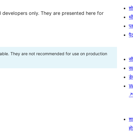
श
d developers only. They are presented here for
थी
प्
पैट
stable. They are not recommended for use on production
सी
स
डे
W
श
हो