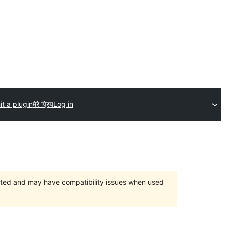
t a plugin
मेरे प्रिय
Log in
orted and may have compatibility issues when used